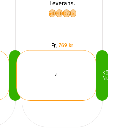
Leverans.
D
B
72
Fr.
769 kr
Köp
Köp
Nu
Nu