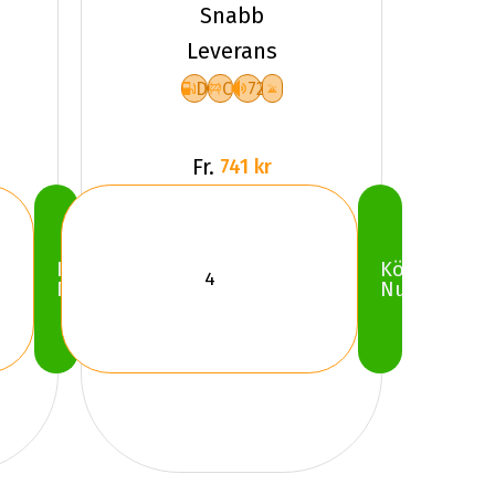
SNOWLEOPARD
Snabb
Leverans
D
C
72
Fr.
741 kr
Köp
Köp
Nu
Nu