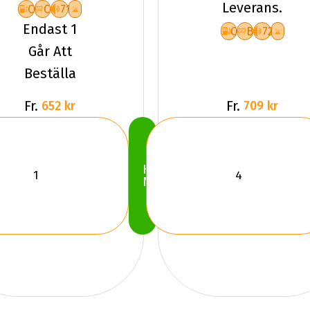
Leverans.
C
C
71
XL
Endast 1
C
B
72
Går Att
Beställa
Fr.
Fr.
652 kr
709 kr
Köp
Nu