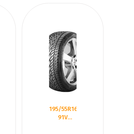
195/55R16
91V
Nankang