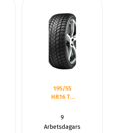
195/55
HR16 TL
87H
LANDSAIL
9
WINTER
Arbetsdagars
LANDER