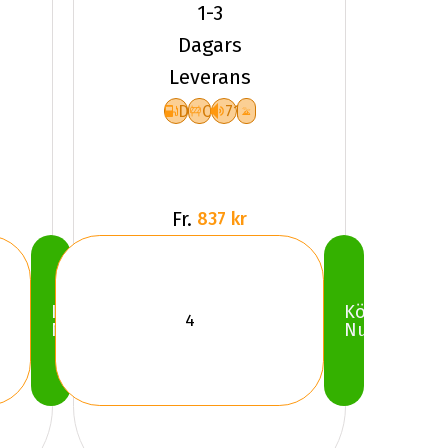
SV-3 XL
1-3
Friktion
Dagars
2025
Leverans
D
C
71
Fr.
837 kr
Köp
Köp
Nu
Nu