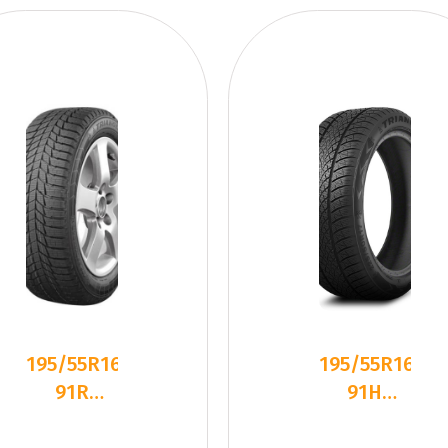
195/55R16
195/55R16
91R
91H
Triangle
Triangle