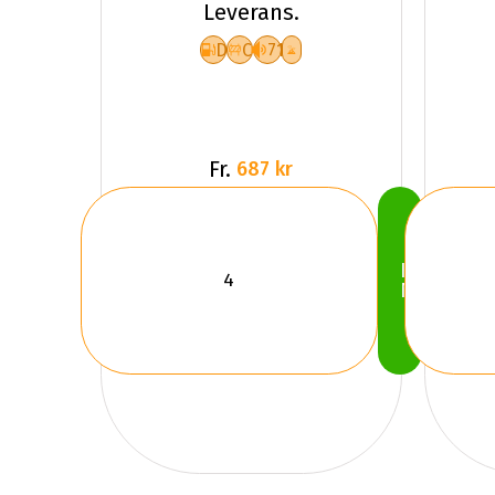
Leverans.
3
D
C
71
Fr.
687 kr
Köp
Nu