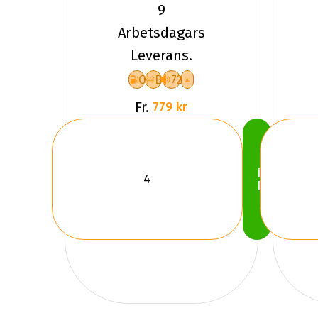
ALLSEASON
9
6
Arbetsdagars
Leverans.
C
B
72
Fr.
779 kr
Köp
Nu