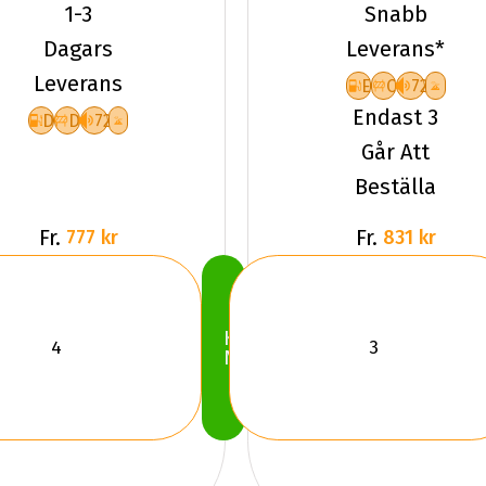
PL01 XL
TW401 XL
1-3
Snabb
Friktion
Friktion
Dagars
Leverans*
2025
2025
Leverans
E
C
72
Endast 3
D
D
72
Går Att
Beställa
Fr.
Fr.
777 kr
831 kr
Köp
Nu