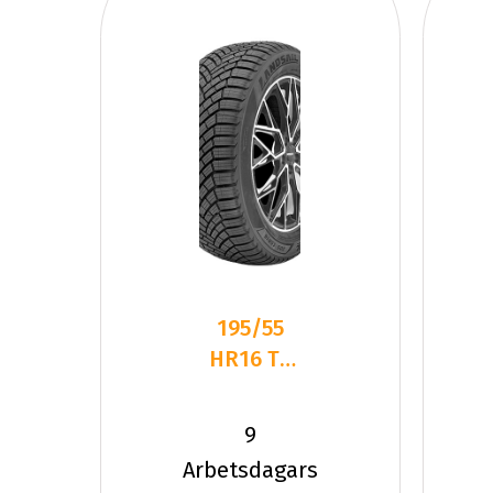
195/55
HR16 TL
87H
LANDSAIL
9
4-
Arbetsdagars
SEASONS