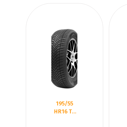
195/55
HR16 TL
87H TYF