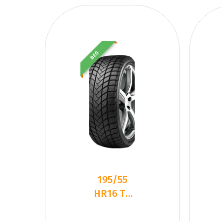
BEG
195/55
HR16 TL
87H