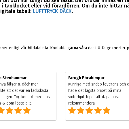
 bil och hur tungt du ska lasta. Det brukar finnas en t
i tanklocket eller vid förardörren. Om du inte hittar nå
igitala tabell:
LUFTTRYCK DÄCK
.
er enligt vår bildatalista. Kontakta gärna våra däck & fälgexperter 
m Stenhammar
Farugh Ebrahimpur
nya fälgar & däck men
Kunniga med snabb leverans och 
kte att det var en lackskada
hade det lägsta priset på mina
 fälgen. Tog kontakt med abs
vinterhjul. Inget att klaga bara
 & dom löste allt.
rekommendera.