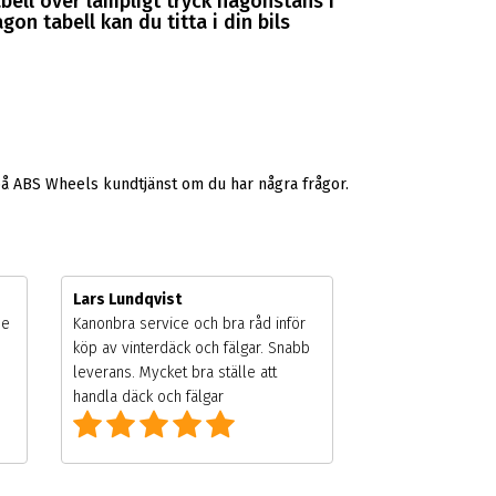
abell över lämpligt tryck någonstans i
gon tabell kan du titta i din bils
på ABS Wheels kundtjänst om du har några frågor.
Lars Lundqvist
de
Kanonbra service och bra råd inför
köp av vinterdäck och fälgar. Snabb
leverans. Mycket bra ställe att
handla däck och fälgar