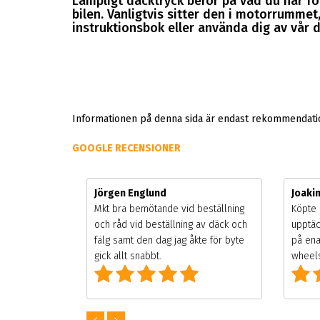
Lämpligt däcktryck beror på vad du har för
bilen. Vanligtvis sitter den i motorrummet, 
instruktionsbok eller använda dig av vår d
Informationen på denna sida är endast rekommendation
GOOGLE RECENSIONER
Jörgen Englund
Joaki
gsäsongen.
Mkt bra bemötande vid beställning
Köpte 
ning men
och råd vid beställning av däck och
upptäc
 väldigt
fälg samt den dag jag åkte för byte
på ena
g som alla
gick allt snabbt.
wheels