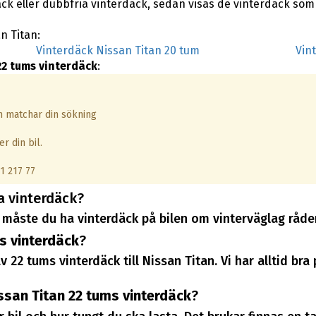
ck eller dubbfria vinterdäck, sedan visas de vinterdäck som
an Titan:
Vinterdäck Nissan Titan 20 tum
Vin
22 tums vinterdäck
:
om matchar din sökning
r din bil.
1 217 77
a vinterdäck?
måste du ha vinterdäck på bilen om vinterväglag råder
s vinterdäck
?
v 22 tums vinterdäck till Nissan Titan. Vi har alltid b
ssan Titan 22 tums vinterdäck
?