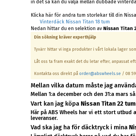
in det så kan du välja mellan dubbade vinterdä
Klicka här för andra tum storlekar till din Niss
Vinterdäck Nissan Titan 18 tum
Nedan hittar du en selektion av
Nissan Titan 
Din sökning kräver experthjälp
Tyvärr hittar vi inga produkter i vårt lokala lager s
Låt oss ta fram exakt det du letar efter, anpassat efte
Kontakta oss direkt på
order@abswheels.se
/ 08 59
Mellan vilka datum måste jag använd
Mellan 1:a december och den 31:a mars så 
Vart kan jag köpa
Nissan Titan 22 tum
Här på ABS Wheels har vi ett stort utbud a
leveranser.
Vad ska jag ha för däcktryck i mina
Ni