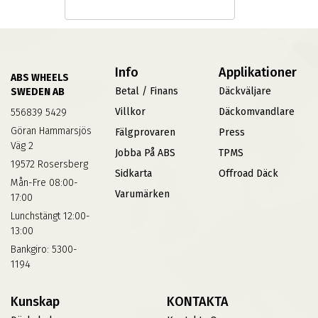
Info
Applikationer
ABS WHEELS
Betal / Finans
Däckväljare
SWEDEN AB
Villkor
Däckomvandlare
556839 5429
Göran Hammarsjös
Fälgprovaren
Press
Väg 2
Jobba På ABS
TPMS
19572 Rosersberg
Sidkarta
Offroad Däck
Mån-Fre 08:00-
Varumärken
17:00
Lunchstängt 12:00-
13:00
Bankgiro: 5300-
1194
Kunskap
KONTAKTA