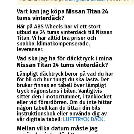
Vart kan jag köpa
Nissan Titan 24
tums vinterdäck
?
Här på ABS Wheels har vi ett stort
utbud av 24 tums vinterdäck till Nissan
Titan. Vi har alltid bra priser och
snabba, klimatkompenserade,
leveranser.
Vad ska jag ha för däcktryck i mina
Nissan Titan 24 tums vinterdäck
?
Lämpligt däcktryck beror på vad du har
för bil och hur tungt du ska lasta. Det
brukar finnas en tabell över lämpligt
tryck någonstans i bilen. Vanligtvis
sitter den i motorrummet, i tanklocket
eller vid förardörren. Om du inte hittar
någon tabell kan du titta i din bils
instruktionsbok eller använda dig av
vår digitala tabell:
LUFTTRYCK DÄCK
.
Mellan vilka datum måste jag