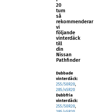
20
tum
så
rekommenderar
vi
följande
vinterdäck
till
din
Nissan
Pathfinder
Dubbade
vinterdäck:
255/50R20
,
285/45R20
Dubbfria
vinterdäck:
255/50R20
,
285/45R20