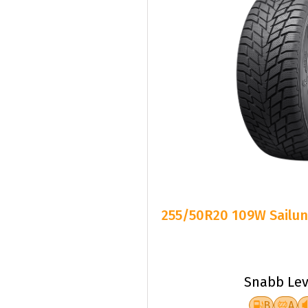
255/50R20 109W Sailun
Snabb Lev
B
A