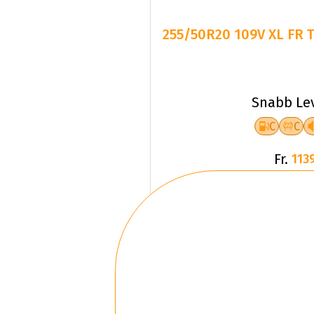
255/50R20 109V XL FR 
Snabb Le
C
C
Fr.
1139