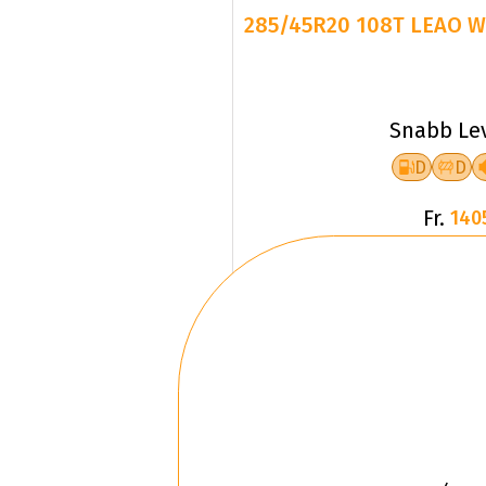
285/45R20 108T LEAO W
Snabb Le
D
D
Fr.
140