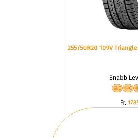
255/50R20 109V Triangle 
Snabb Lev
C
C
Fr.
178