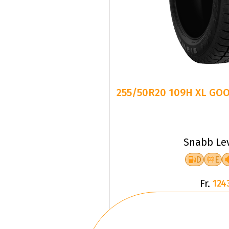
255/50R20 109H XL GO
Snabb Le
D
E
Fr.
124