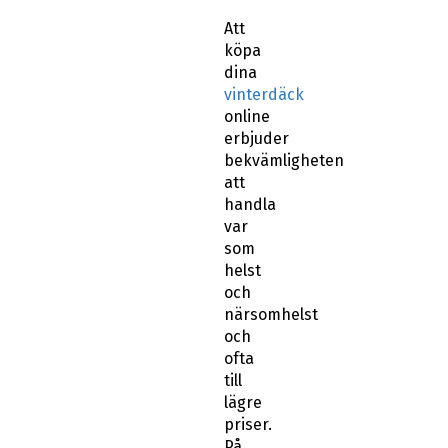
Att
köpa
dina
vinterdäck
online
erbjuder
bekvämligheten
att
handla
var
som
helst
och
närsomhelst
och
ofta
till
lägre
priser.
På