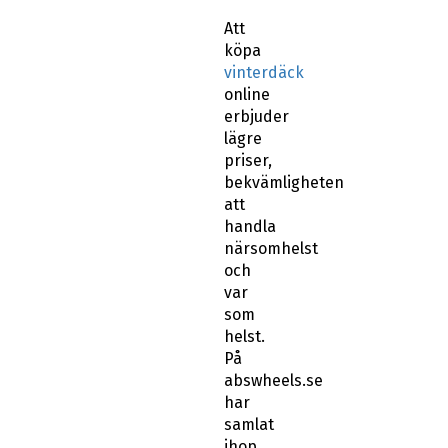
Att
köpa
vinterdäck
online
erbjuder
lägre
priser,
bekvämligheten
att
handla
närsomhelst
och
var
som
helst.
På
abswheels.se
har
samlat
ihop