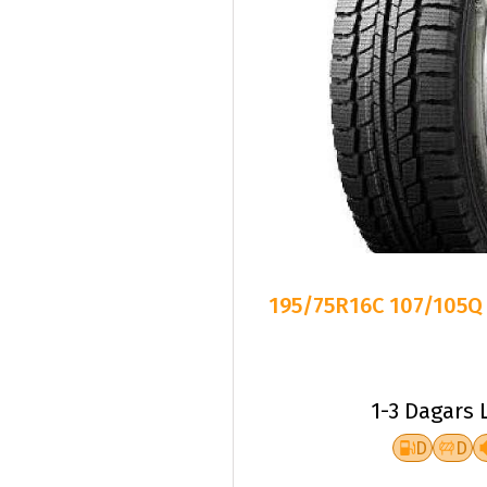
195/75R16C 107/105Q T
1-3 Dagars 
D
D