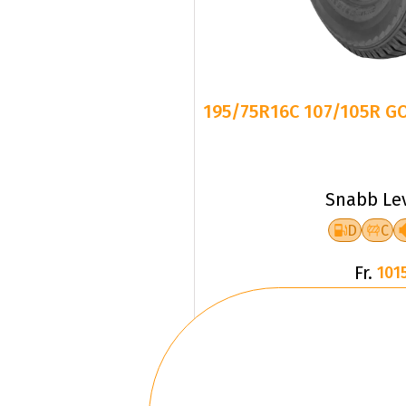
195/75R16C 107/105R G
Snabb Le
D
C
Fr.
1015