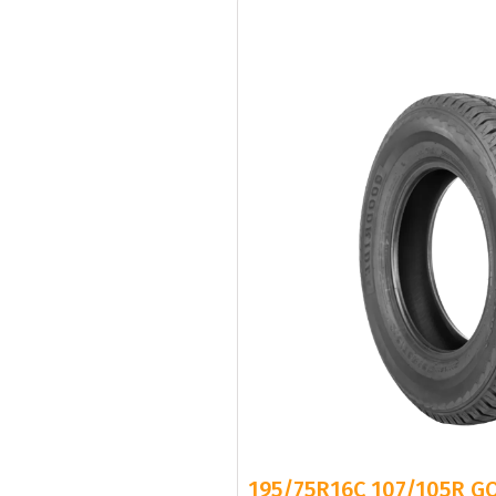
195/75R16C 107/105R G