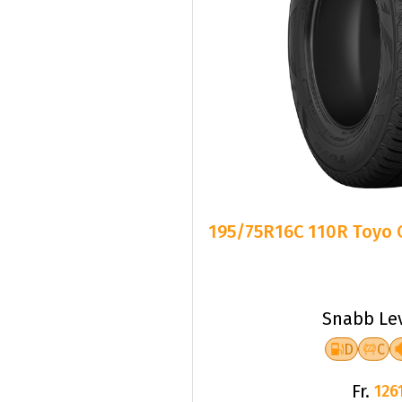
195/75R16C 110R Toyo O
Snabb Le
D
C
Fr.
1261