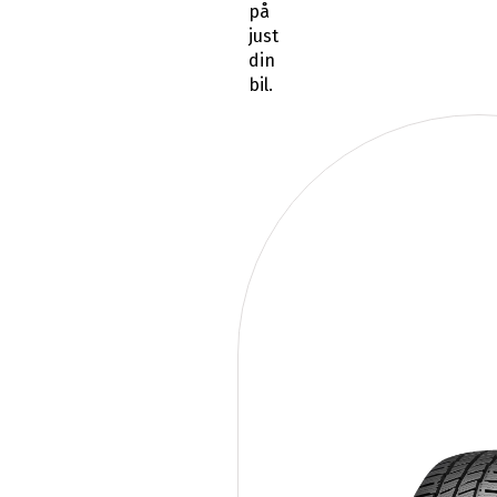
på
just
din
bil.