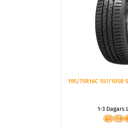
195/75R16C 107/105R 
1-3 Dagars 
C
B