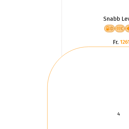
Snabb Le
D
C
Fr.
1261