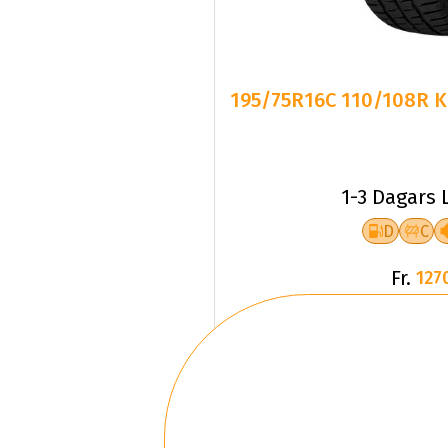
195/75R16C 110/108R K
1-3 Dagars 
D
C
Fr.
127