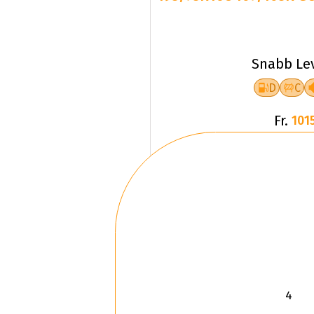
Snabb Le
D
C
Fr.
1015