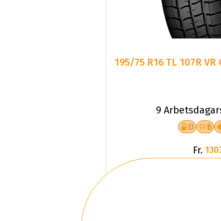
195/75 R16 TL 107R VR
9 Arbetsdagar
D
B
Fr.
130