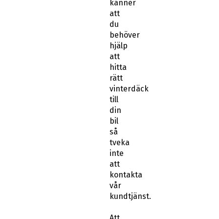
att
du
behöver
hjälp
att
hitta
rätt
vinterdäck
till
din
bil
så
tveka
inte
att
kontakta
vår
kundtjänst.
Att