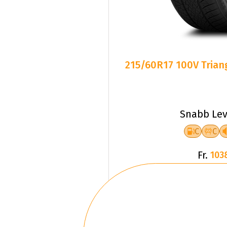
215/60R17 100V Triang
Snabb Lev
C
C
Fr.
103