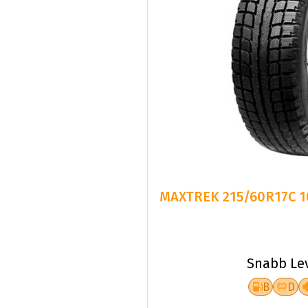
MAXTREK 215/60R17C 1
Snabb Le
B
D