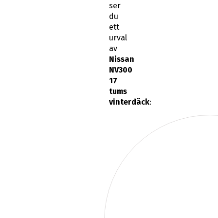
du
ett
urval
av
Nissan
NV300
17
tums
vinterdäck
: