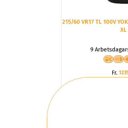
215/60 VR17 TL 100V YO
XL
9 Arbetsdagar
C
B
Fr.
1235