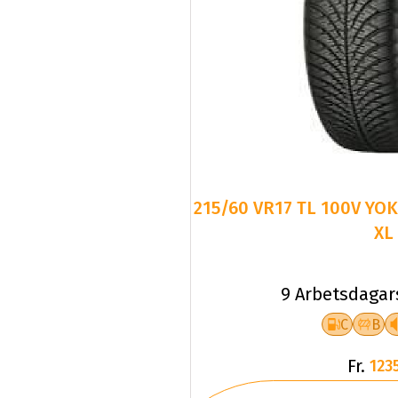
215/60 VR17 TL 100V YO
XL
9 Arbetsdagar
C
B
Fr.
1235