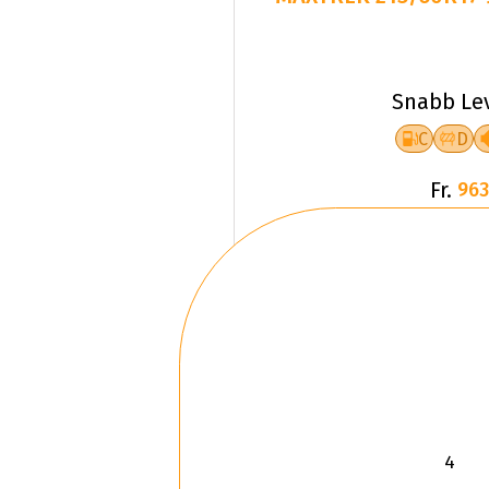
Snabb Le
C
D
Fr.
963