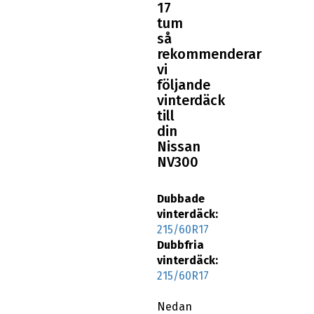
tum
så
rekommenderar
vi
följande
vinterdäck
till
din
Nissan
NV300
Dubbade
vinterdäck:
215/60R17
Dubbfria
vinterdäck:
215/60R17
Nedan
ser