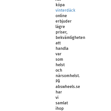
köpa
vinterdäck
online
erbjuder
lägre
priser,
bekvämligheten
att
handla
var
som
helst
och
närsomhelst.
På
abswheels.se
har
vi
samlat
ihop
de