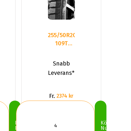
255/50R20
109T
Kumho
WINTERCRAFT
Snabb
ICE WI
Leverans*
Fr.
2374 kr
Köp
Köp
Nu
Nu