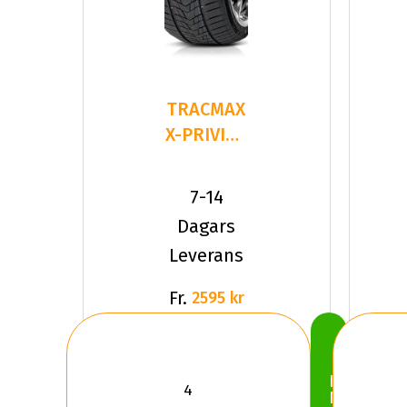
TRACMAX
X-PRIVILO
S330
255/50R20
7-14
109 V XL
Dagars
Leverans
Fr.
2595 kr
Köp
Nu