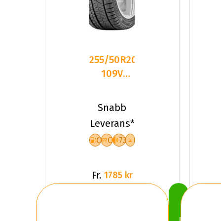
255/50R20
109V
Triangle
PL02 XL
Snabb
Friktion
Leverans*
2025
C
C
73
Fr.
1785 kr
Köp