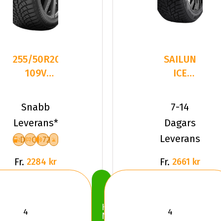
255/50R20
SAILUN
109V
ICE
Kumho
BLAZER
WinterCraft
ALPINE
Snabb
7-14
WS71 S
EVO 2
Leverans*
Dagars
255/50R2
Leverans
D
C
72
Fr.
Fr.
2284 kr
2661 kr
Köp
Nu