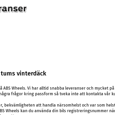
 tums vinterdäck
å ABS Wheels. Vi har alltid snabba leveranser och mycket på 
ar några frågor kring passform så tveka inte att kontakta vår k
er, bekvämligheten att handla närsomhelst och var som hels
S Wheels kan du använda din bils registreringsnummer när d