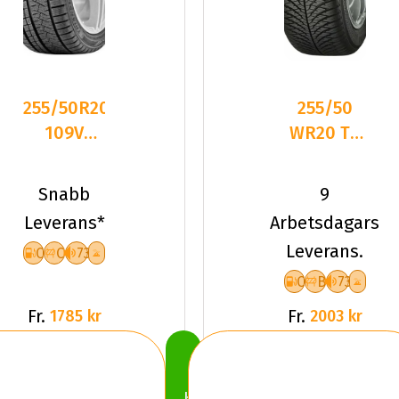
255/50R20
255/50
109V
WR20 TL
Triangle
109W
PL02 XL
YOKO
Snabb
9
Friktion
BLUEARTH-
Leverans*
Arbetsdagars
2025
4S AW21
Leverans.
C
C
73
C
B
73
Fr.
Fr.
1785 kr
2003 kr
Köp