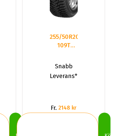
255/50R20
109T
Sailun ICE
BLAZER
Snabb
WST3 X
Leverans*
Fr.
2148 kr
Köp
Köp