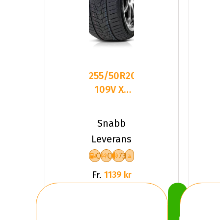
255/50R20
109V XL
FR
TRACMAX
Snabb
S330
Leverans
CCB73
C
C
73
Fr.
1139 kr