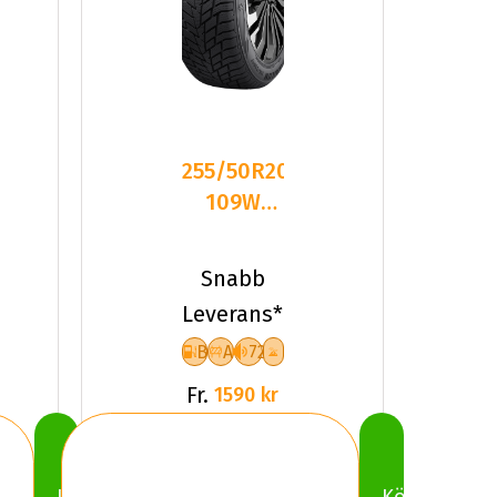
255/50R20
109W
Sailun ICE
BLAZER
Snabb
ALPINE
Leverans*
B
A
72
Fr.
1590 kr