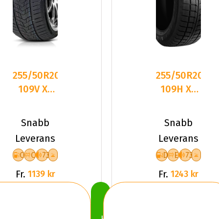
255/50R20
255/50R20
109V XL
109H XL
FR
GOODRIDE
TRACMAX
SW618
Snabb
Snabb
S330
DEB73
Leverans
Leverans
CCB73
C
C
73
D
E
73
Fr.
Fr.
1139 kr
1243 kr