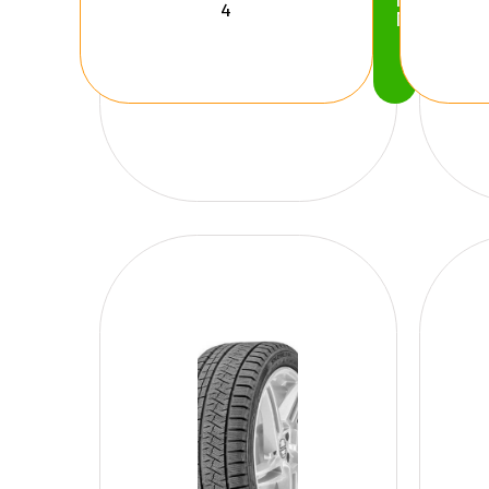
Köp
Nu