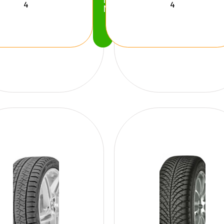
Köp
Nu