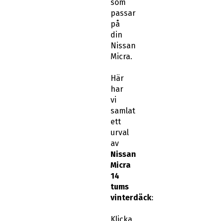
som
passar
på
din
Nissan
Micra.
Här
har
vi
samlat
ett
urval
av
Nissan
Micra
14
tums
vinterdäck
:
Klicka