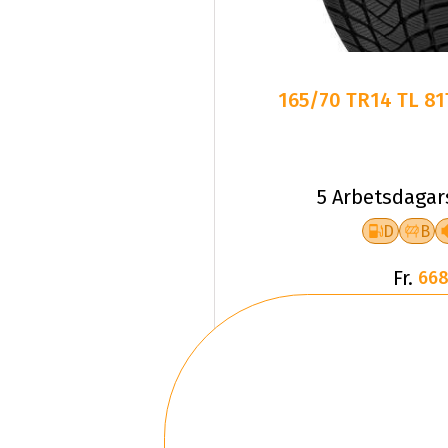
165/70 TR14 TL 8
5 Arbetsdagar
D
B
Fr.
668