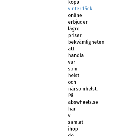
köpa
vinterdäck
online
erbjuder
lägre
priser,
bekvämligheten
att
handla
var
som
helst
och
närsomhelst.
På
abswheels.se
har
vi
samlat
ihop
de