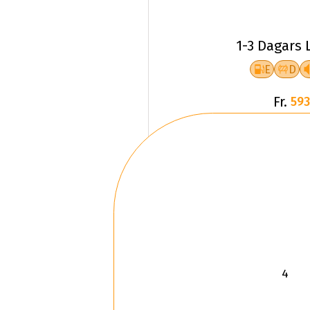
1-3 Dagars 
E
D
Fr.
593