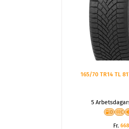
165/70 TR14 TL 8
5 Arbetsdagar
D
C
Fr.
668