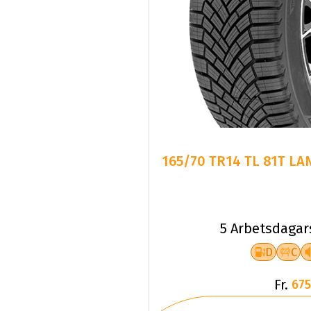
165/70 TR14 TL 81T LA
5 Arbetsdagar
D
C
Fr.
675