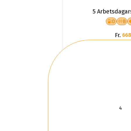
5 Arbetsdagar
D
B
Fr.
668