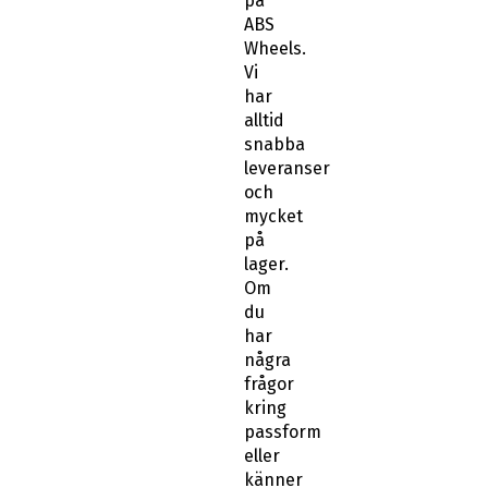
på
ABS
Wheels.
Vi
har
alltid
snabba
leveranser
och
mycket
på
lager.
Om
du
har
några
frågor
kring
passform
eller
känner