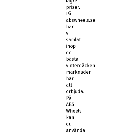
lägre
priser.
På
abswheels.se
har
vi
samlat
ihop
de
bästa
vinterdäcken
marknaden
har
att
erbjuda.
På
ABS
Wheels
kan
du
använda