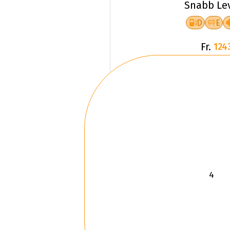
Snabb Le
D
E
Fr.
124