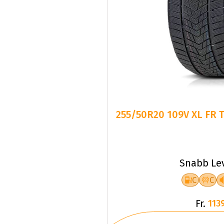
255/50R20 109V XL FR 
Snabb Le
C
C
Fr.
1139