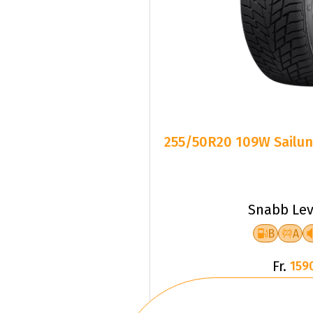
255/50R20 109W Sailun
Snabb Lev
B
A
Fr.
159