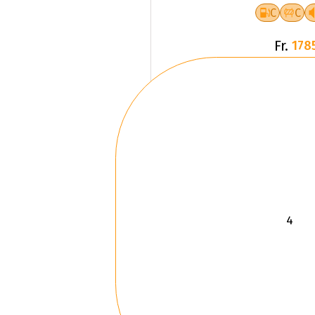
C
C
Fr.
178