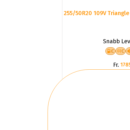
255/50R20 109V Triangle 
Snabb Lev
C
C
Fr.
178