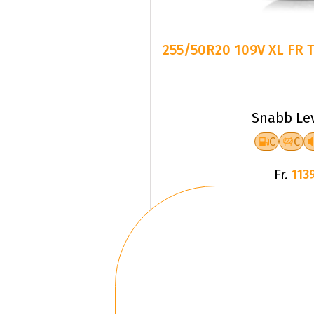
255/50R20 109V XL FR 
Snabb Le
C
C
Fr.
1139