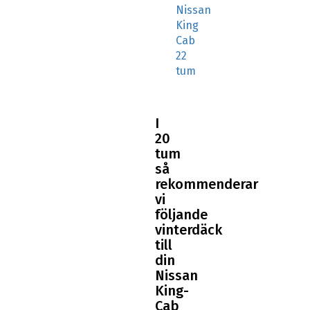
Nissan
King
Cab
22
tum
I
20
tum
så
rekommenderar
vi
följande
vinterdäck
till
din
Nissan
King-
Cab