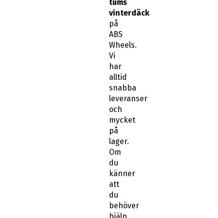
tums
vinterdäck
på
ABS
Wheels.
Vi
har
alltid
snabba
leveranser
och
mycket
på
lager.
Om
du
känner
att
du
behöver
hjälp