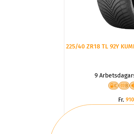
225/40 ZR18 TL 92Y KUM
9 Arbetsdagar
C
B
Fr.
910