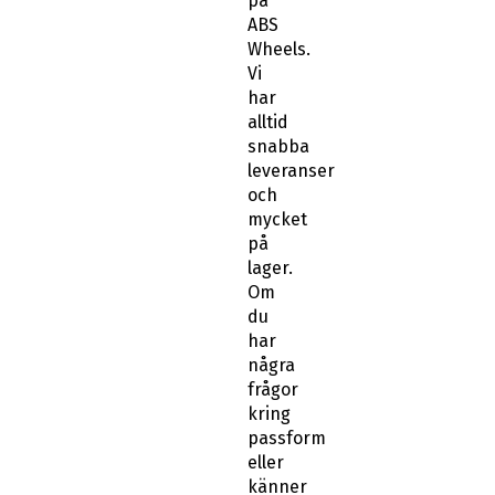
på
ABS
Wheels.
Vi
har
alltid
snabba
leveranser
och
mycket
på
lager.
Om
du
har
några
frågor
kring
passform
eller
känner