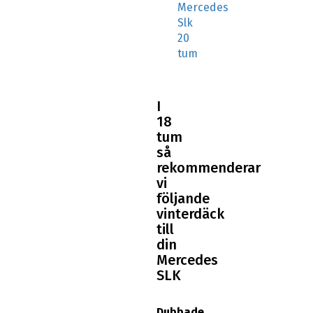
Mercedes
Slk
20
tum
I
18
tum
så
rekommenderar
vi
följande
vinterdäck
till
din
Mercedes
SLK
Dubbade