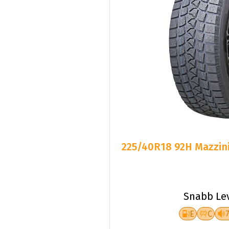
225/40R18 92H Mazzini
Snabb Le
E
C