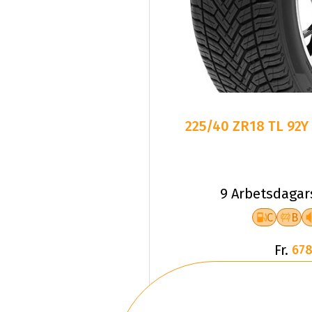
225/40 ZR18 TL 92Y
9 Arbetsdagar
C
B
Fr.
678