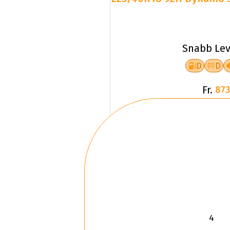
Snabb Lev
D
D
Fr.
873