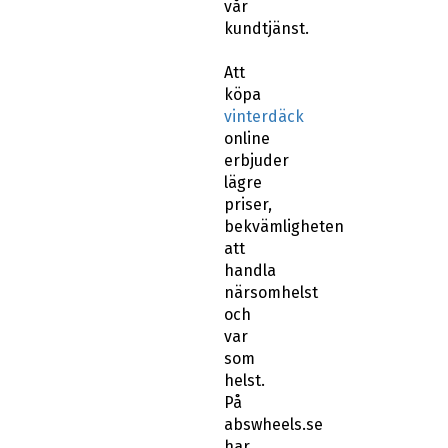
vår
kundtjänst.
Att
köpa
vinterdäck
online
erbjuder
lägre
priser,
bekvämligheten
att
handla
närsomhelst
och
var
som
helst.
På
abswheels.se
har