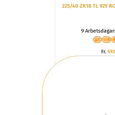
225/40 ZR18 TL 92Y 
9 Arbetsdagar
C
B
Fr.
692