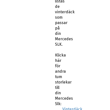
listas
de
vinterdäck
som
passar
på
din
Mercedes
SLK.
Klicka
här
för
andra
tum
storlekar
till
din
Mercedes
Slk:
Vinterdäck