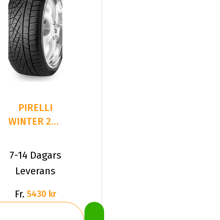
PIRELLI
WINTER 240
SOTTOZERO
SERIE II R
7-14 Dagars
Leverans
Fr.
5430 kr