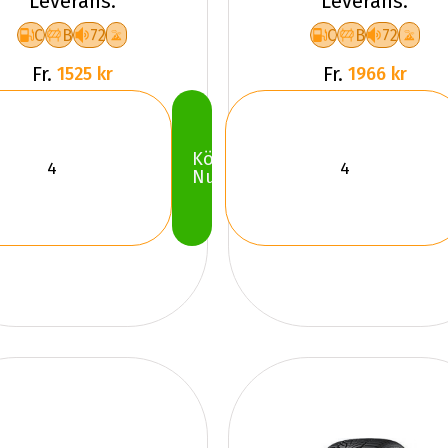
Leverans.
Leverans.
C
B
72
C
B
72
Fr.
Fr.
1525 kr
1966 kr
Köp
Nu