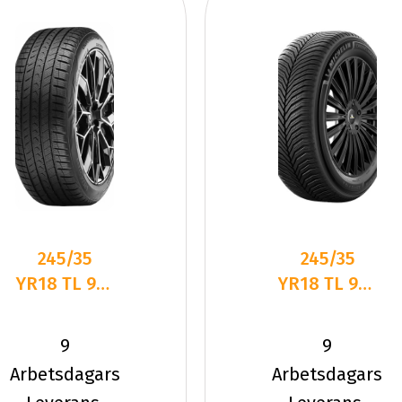
245/35
245/35
YR18 TL 92Y
YR18 TL 92Y
VR
MI
QUATRAC
CROSSCLIMATE
9
9
PRO+ XL
3 XL
Arbetsdagars
Arbetsdagars