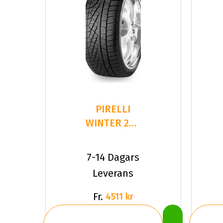
PIRELLI
WINTER 240
SOTTOZERO
245/35R18
7-14 Dagars
Leverans
Fr.
4511 kr