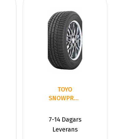
TOYO
SNOWPROX
S 954
245/35R18
7-14 Dagars
92 V XL
Leverans