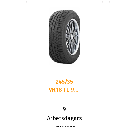
245/35
VR18 TL 92V
TOYO
SNOWPROX
9
S954
Arbetsdagars