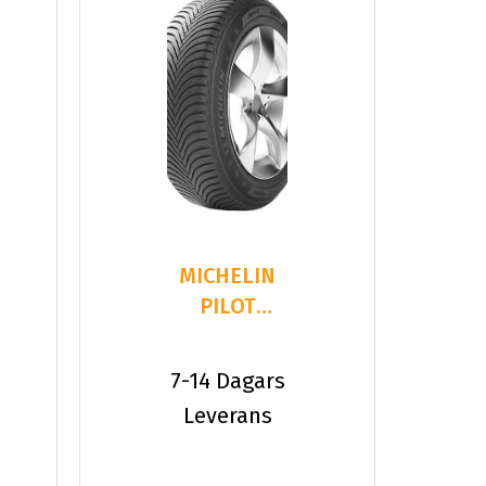
MICHELIN
PILOT
ALPIN 5
245/35R18
7-14 Dagars
92 V XL
Leverans