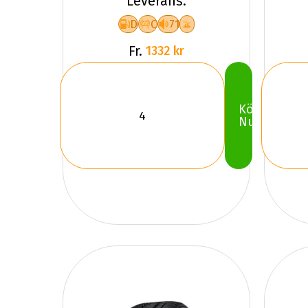
Leverans.
D
C
71
Fr.
1332 kr
Köp
Nu