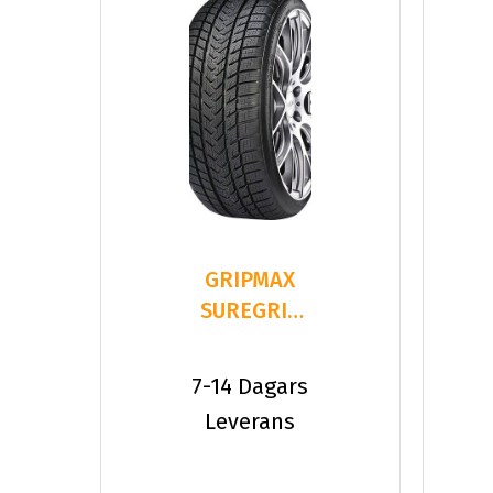
GRIPMAX
SUREGRIP
PRO
WINTER
7-14 Dagars
245/35R18
Leverans
9