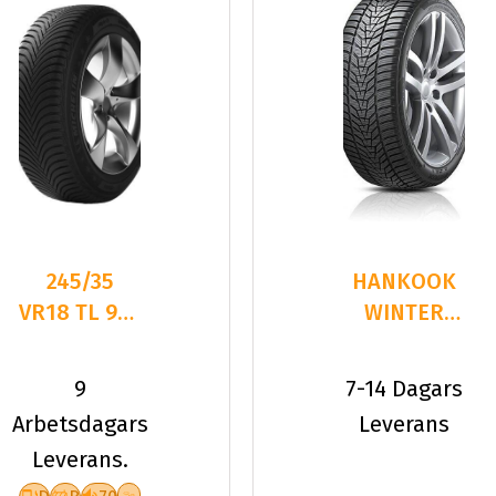
245/35
HANKOOK
VR18 TL 92V
WINTER
MI PIL
I*CEPT
ALPIN 5 XL
EVO3 W330
9
7-14 Dagars
245/35R
Arbetsdagars
Leverans
Leverans.