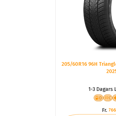
205/60R16 96H Triangl
202
1-3 Dagars 
D
C
Fr.
766