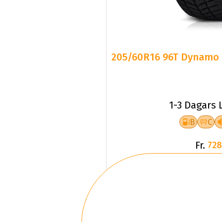
205/60R16 96T Dynamo 
1-3 Dagars 
B
C
Fr.
728