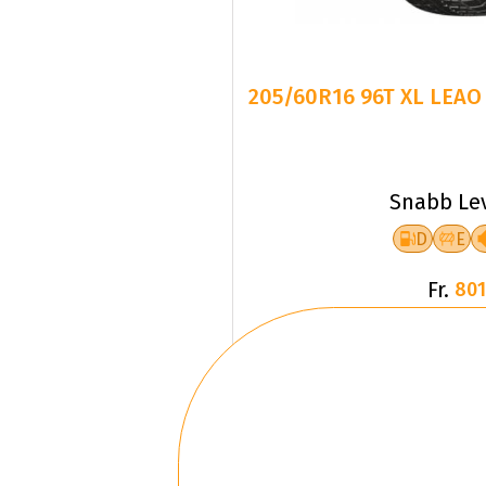
205/60R16 96T XL LEAO
Snabb Le
D
E
Fr.
801