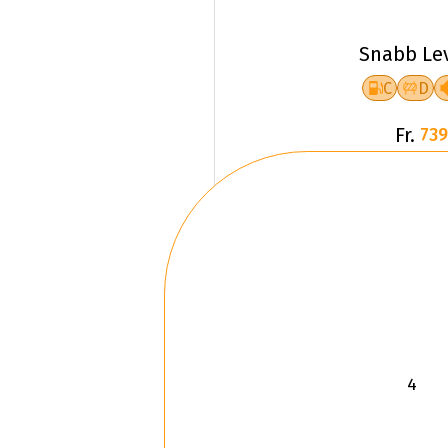
Snabb Le
C
D
Fr.
739