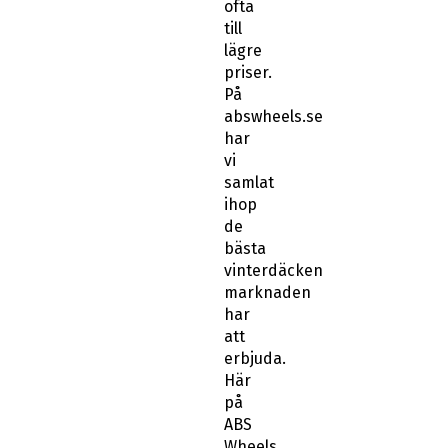
ofta
till
lägre
priser.
På
abswheels.se
har
vi
samlat
ihop
de
bästa
vinterdäcken
marknaden
har
att
erbjuda.
Här
på
ABS
Wheels