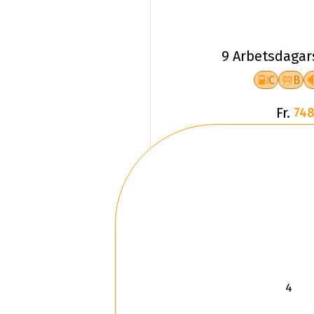
9 Arbetsdagar
C
B
Fr.
748