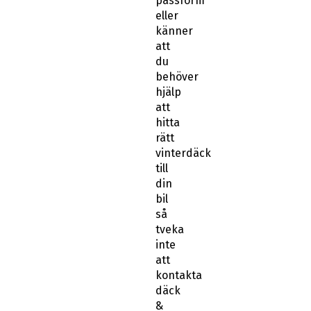
passform
eller
känner
att
du
behöver
hjälp
att
hitta
rätt
vinterdäck
till
din
bil
så
tveka
inte
att
kontakta
däck
&