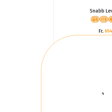
Snabb Le
E
E
Fr.
654