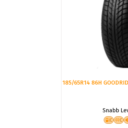
185/65R14 86H GOODRID
Snabb Le
C
C