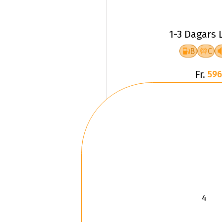
1-3 Dagars 
B
C
Fr.
596