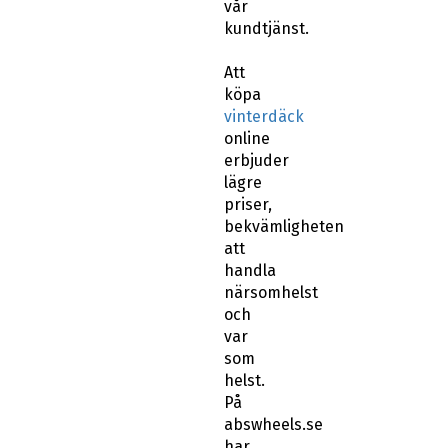
vår
kundtjänst.
Att
köpa
vinterdäck
online
erbjuder
lägre
priser,
bekvämligheten
att
handla
närsomhelst
och
var
som
helst.
På
abswheels.se
har