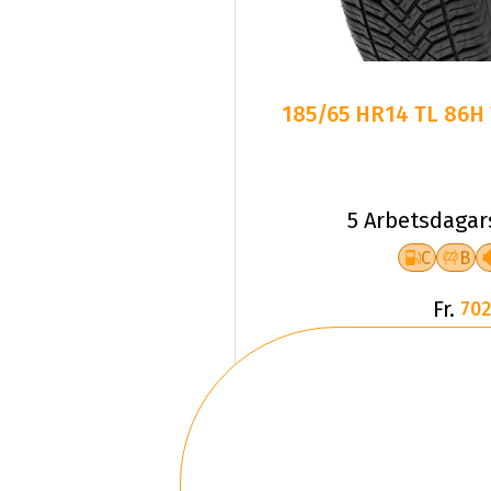
185/65 HR14 TL 86H
5 Arbetsdagar
C
B
Fr.
702