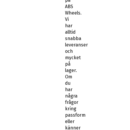
på
ABS
Wheels.
Vi
har
alltid
snabba
leveranser
och
mycket
på
lager.
Om
du
har
några
frågor
kring
passform
eller
känner