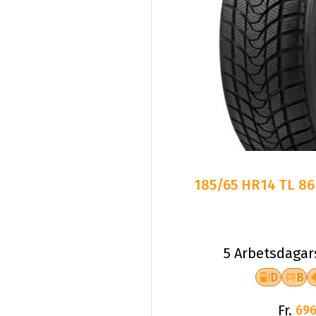
185/65 HR14 TL 8
5 Arbetsdagar
D
B
Fr.
696