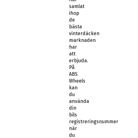
samlat
ihop
de
bästa
vinterdäcken
marknaden
har
att
erbjuda.
På
ABS
Wheels
kan
du
använda
din
bils
registreringsnummer
när
du