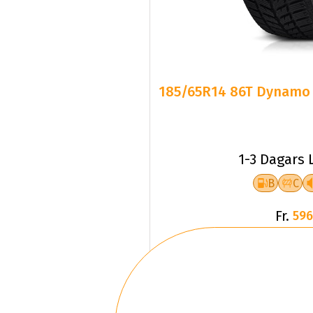
185/65R14 86T Dynamo 
1-3 Dagars 
B
C
Fr.
596