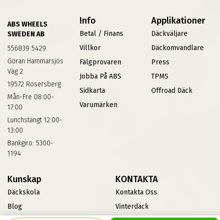
Info
Applikationer
ABS WHEELS
Betal / Finans
Däckväljare
SWEDEN AB
Villkor
Däckomvandlare
556839 5429
Göran Hammarsjös
Fälgprovaren
Press
Väg 2
Jobba På ABS
TPMS
19572 Rosersberg
Sidkarta
Offroad Däck
Mån-Fre 08:00-
Varumärken
17:00
Lunchstängt 12:00-
13:00
Bankgiro: 5300-
1194
Kunskap
KONTAKTA
Däckskola
Kontakta Oss
Blog
Vinterdäck