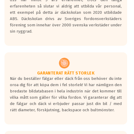
personbilar och lätta lastbilar.
erfarenheten så slutar vi aldrig att utbilda vår personal,
Betyget sätts efter ett test där däcken
ett exempel på detta är däckskolan som 2020 utbildade
skall bromsa in på en väg där det ligger
ABS. Däckskolan drivs av Sveriges fordonsverkstäders
0.5-1.5 mm vatten.
förening som innehar över 2000 svenska verkstäder under
I 80km/h kommer skillnaden på
sin ryggrad.
bromssträckan vara fyra billängder( ca
18meter) mellan däck med betyg A
gentemot F.
Bullernivån:
Vid körning i över 50km/h brukar
rullmotståndets ljud överträffa
GARANTERAT RÄTT STORLEK
När du beställer fälgar eller däck från oss behöver du inte
motorljudet.
oroa dig för att köpa dem i fel storlek! Vi har nämligen den
På däckmärkningen kommer det finnas
bredaste bildatabasen i hela industrin när det kommer till
en symbol av ett däck med vågar. Hög
vilka mått som gäller för vilka fordon. Vi garanterar dig att
bullernivå markeras med svarta vågor
de fälgar och däck vi erbjuder passar just din bil / med
medans de vita vågorna påvisar om det är
rätt diameter, förskjutning, backspace och bultmönster.
ett tyst däck.
Ett däck med tre svarta vågor uppnår de
europeiska kraven som finns i dagsläget,
men är inte längre tillåtna enligt nya