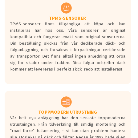
regelverket som introduceras år 2016.
Ett däck med två svarta vågor är redan
godkända för år 2016 nya regelverk.
TPMS-SENSORER
TPMS-sensorer finns tillgängliga att köpa och kan
Ett däck med en svart våg kommer vara
installeras här hos oss. Våra sensorer är original
minst tre decibel tystare än det
kompatibla och fungerar exakt som original-sensorerna.
regelverk som börjar gälla 2016.
Din beställning skickas från vår dedikerade däck- och
fälganläggning och försäkras i förpackningar certifierade
av transportör. Det finns alltså ingen anledning att oroa
sig för skador under frakten. Dina fälgar och/eller däck
kommer att levereras i perfekt skick, redo att installeras!
TOPPMODERN UTRUSTNING
Vår helt nya anläggning har den senaste toppmoderna
utrustningen. Från tillverkning till smidig montering och
"road force" balansering - vi kan utan problem hantera
alla storlekar på däck och fälgar. Redan år 1999 hade vi en