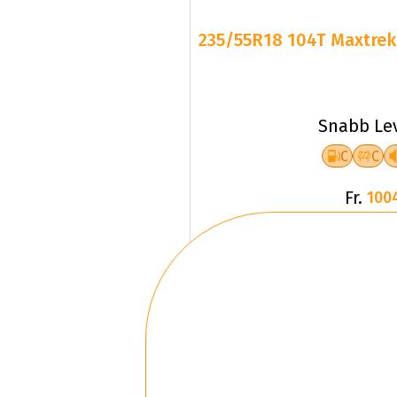
235/55R18 104T Maxtrek 
Snabb Le
C
C
Fr.
100