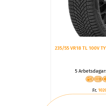
235/55 VR18 TL 100V T
5 Arbetsdagar
C
B
Fr.
102