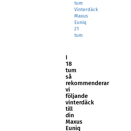
tum
Vinterdäck
Maxus
Euniq
21
tum
I
18
tum
så
rekommenderar
vi
följande
vinterdäck
till
din
Maxus
Euniq