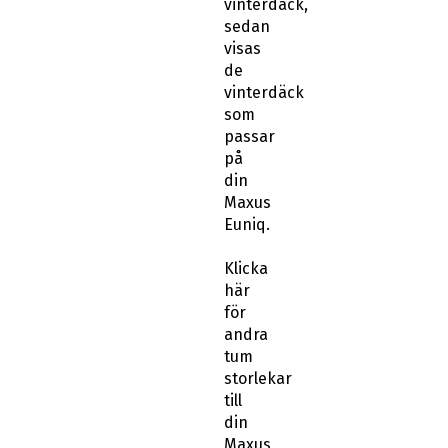
vinterdäck,
sedan
visas
de
vinterdäck
som
passar
på
din
Maxus
Euniq.
Klicka
här
för
andra
tum
storlekar
till
din
Maxus