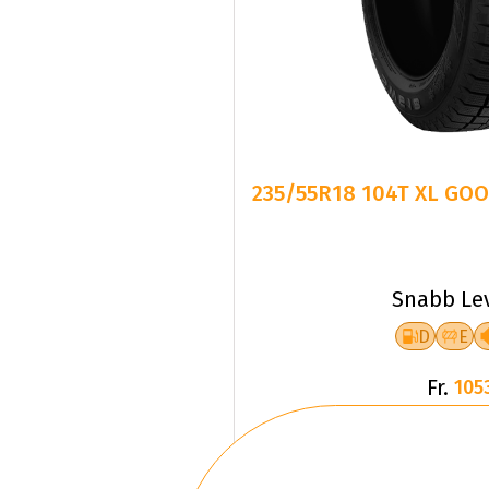
235/55R18 104T XL GO
Snabb Le
D
E
Fr.
105