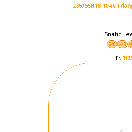
235/55R18 104V Triang
Snabb Lev
C
B
Fr.
1123