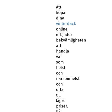
Att
köpa
dina
vinterdäck
online
erbjuder
bekvämligheten
att
handla
var
som
helst
och
närsomhelst
och
ofta
till
lägre
priser.
På