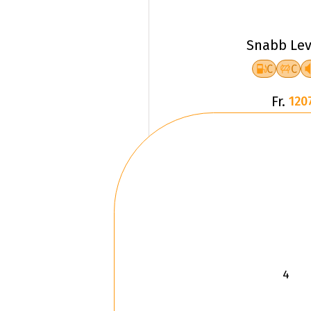
Snabb Lev
C
C
Fr.
120