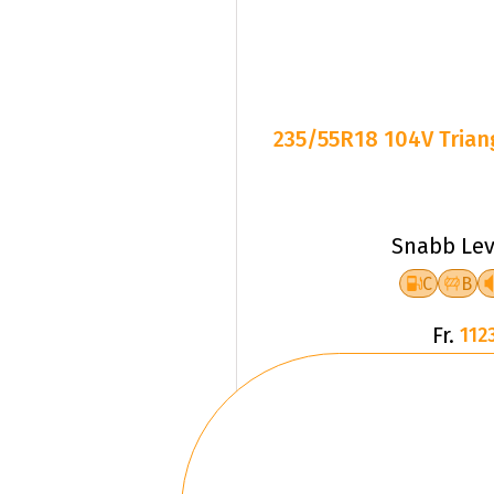
235/55R18 104V Triang
Snabb Lev
C
B
Fr.
1123