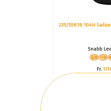
235/55R18 104H Sailun
Snabb Lev
B
B
Fr.
121