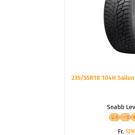
235/55R18 104H Sailun
Snabb Lev
B
B
Fr.
121