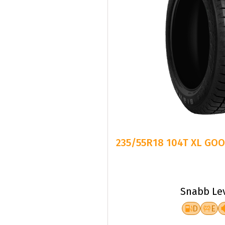
235/55R18 104T XL GO
Snabb Le
D
E