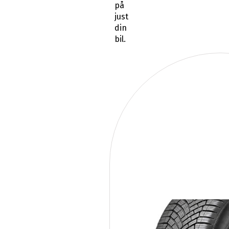
på
just
din
bil.