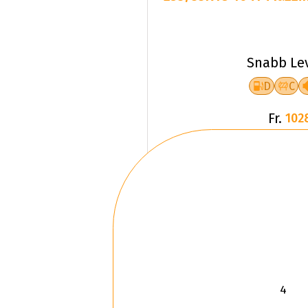
Snabb Le
D
C
Fr.
102