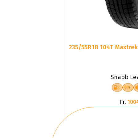
235/55R18 104T Maxtrek 
Snabb Le
C
C
Fr.
100