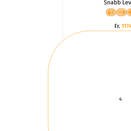
Snabb Lev
C
B
Fr.
1174