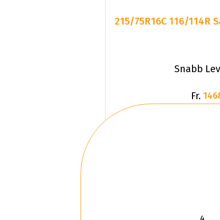
215/75R16C 116/114R S
Snabb Lev
Fr.
146