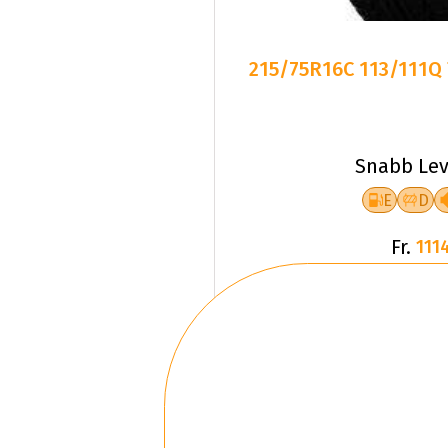
215/75R16C 113/111Q T
Snabb Lev
E
D
Fr.
1114