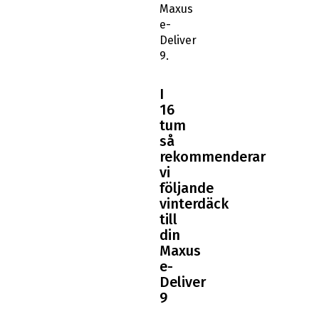
Maxus
e-
Deliver
9.
I
16
tum
så
rekommenderar
vi
följande
vinterdäck
till
din
Maxus
e-
Deliver
9