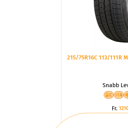
215/75R16C 113/111R M
Snabb Le
C
A
Fr.
1210