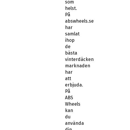
som
helst.
På
abswheels.se
har
samlat
ihop
de
bästa
vinterdäcken
marknaden
har
att
erbjuda.
På
ABS
Wheels
kan
du
använda
din