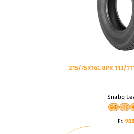
215/75R16C 8PR 113/1
Snabb Le
D
C
Fr.
988