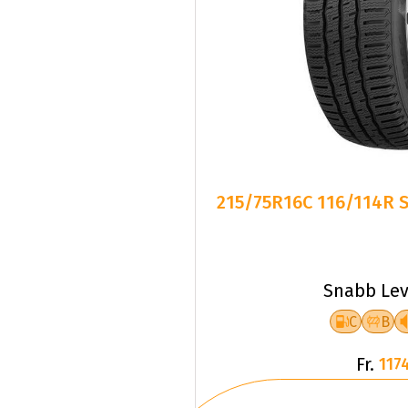
215/75R16C 116/114R 
Snabb Lev
C
B
Fr.
1174