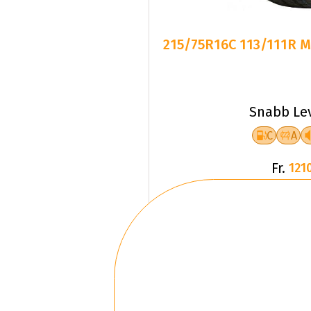
215/75R16C 113/111R M
Snabb Le
C
A
Fr.
1210