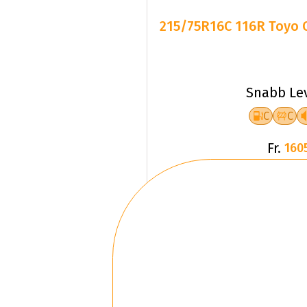
215/75R16C 116R Toyo O
Snabb Le
C
C
Fr.
160