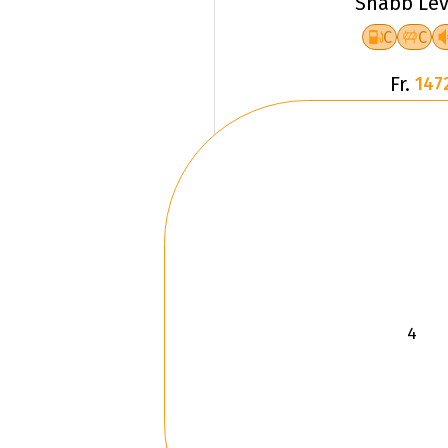
Snabb Lev
C
C
Fr.
147