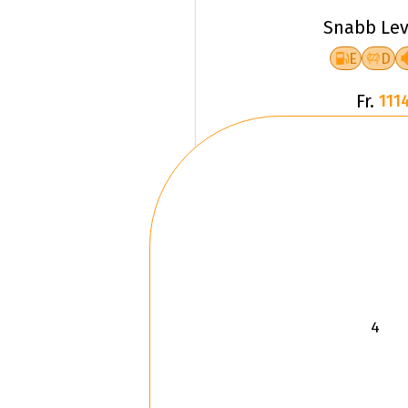
Snabb Lev
E
D
Fr.
1114