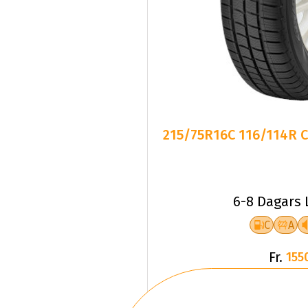
215/75R16C 116/114R C
6-8 Dagars 
C
A
Fr.
155