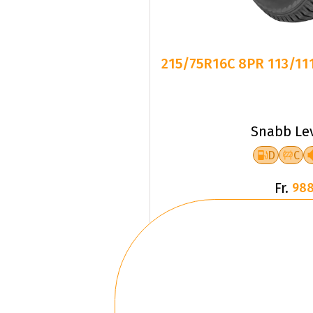
215/75R16C 8PR 113/1
Snabb Le
D
C
Fr.
988