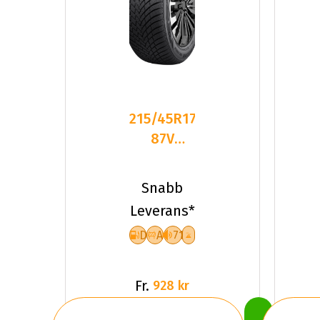
215/45R17
87V
Sailun ICE
BLAZER
Snabb
ALPINE
Leverans*
D
A
71
Fr.
928 kr