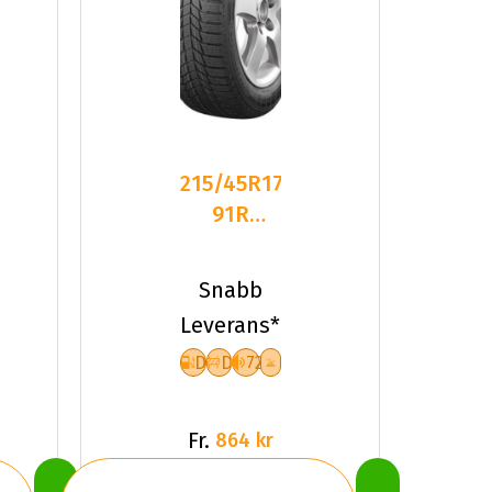
215/45R17
91R
Triangle
PL01 XL
Snabb
Friktion
Leverans*
2025
D
D
72
Fr.
864 kr