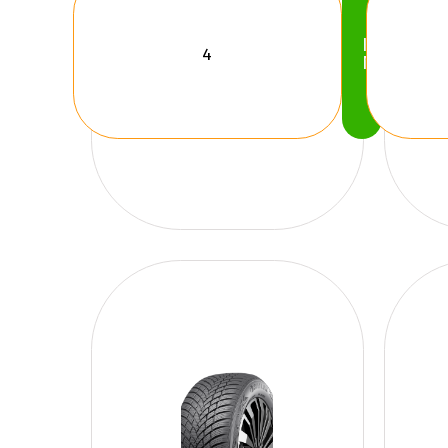
Köp
Nu