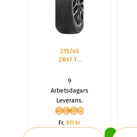
215/45
ZR17 TL
91W
DELINTE
9
AW7 XL
Arbetsdagars
Leverans.
C
B
71
Fr.
811 kr