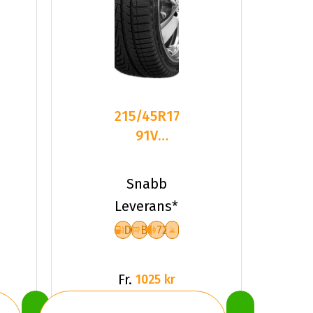
215/45R17
91V
Sailun ICE
BLAZER
Snabb
Alpine
Leverans*
D
B
72
Fr.
1025 kr