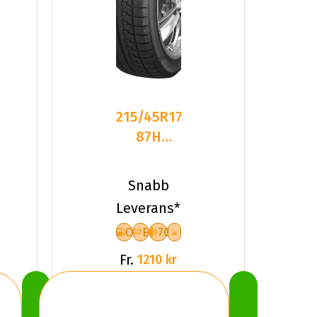
215/45R17
87H
Sailun ICE
BLAZER
Snabb
Arctic
Leverans*
C
E
70
Fr.
1210 kr