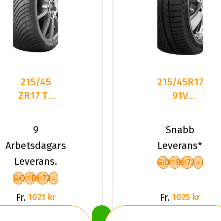
215/45
215/45R17
ZR17 TL
91V
91W
Sailun ICE
KUMHO
BLAZER
9
Snabb
SOLUS 4S
Alpine
Arbetsdagars
Leverans*
HA32 XL
Leverans.
D
B
72
C
B
72
Fr.
Fr.
1021 kr
1025 kr