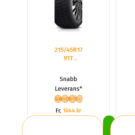
215/45R17
91T
Dynamo
SNOW-H
Snabb
MSL01 XL
Leverans*
Fr
A
C
70
Fr.
1044 kr