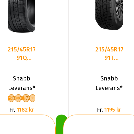
215/45R17
215/45R17
91Q
91T
Nankang
Dynamo
WS-1 XL
SNOW-H
Snabb
Snabb
Friktion
MWH03
Leverans*
Leverans*
2024
XL Du
D
C
72
Fr.
Fr.
1182 kr
1195 kr