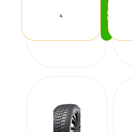
Köp
Nu