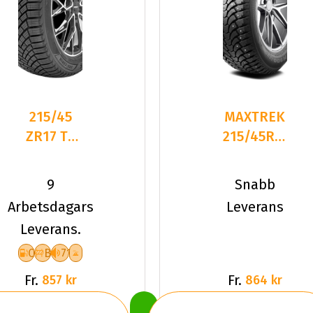
215/45
MAXTREK
ZR17 TL
215/45R17
91W
87T/
LANDSAIL
TREK
9
Snabb
4-
M900 ICE
Arbetsdagars
Leverans
SEASONS
STUDDED
Leverans.
3 XL
C
B
71
Fr.
Fr.
857 kr
864 kr