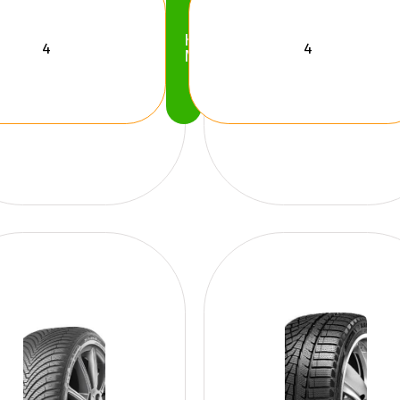
Köp
Nu