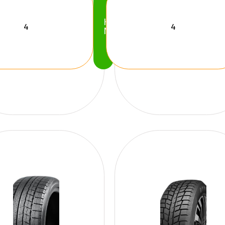
Köp
Nu