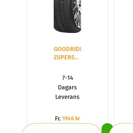
GOODRIDE
ZUPERSNOW
Z-507
235/45R19
7-14
99 V XL
Dagars
Leverans
Fr.
1946 kr