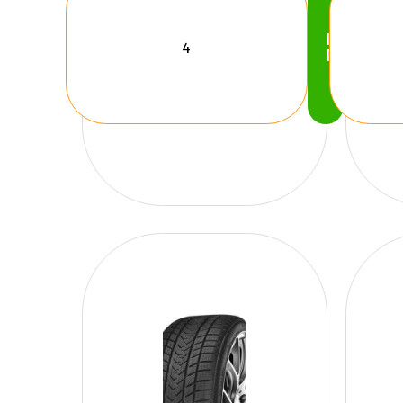
Köp
Nu