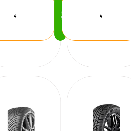
Köp
Nu