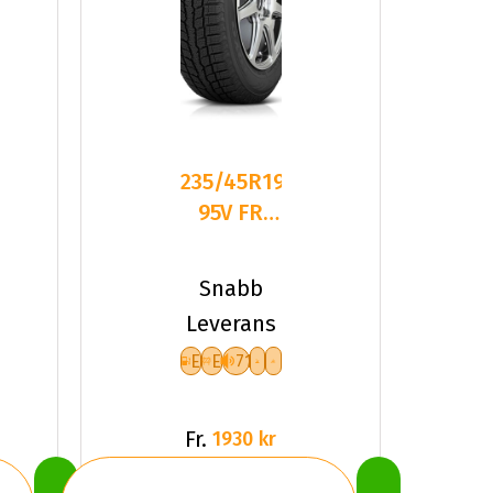
235/45R19
95V FR
TOYO
OBSERVE
Snabb
GSI-6 EEB
Leverans
E
E
71
Fr.
1930 kr