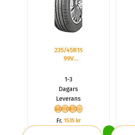
235/45R19
99V
Nankang
SV-55 XL
1-3
Friktion
Dagars
2024
Leverans
D
C
72
Fr.
1535 kr