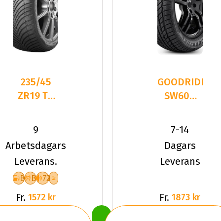
235/45
GOODRIDE
ZR19 TL
SW608
99W
235/45R19
KUMHO
99 V XL
9
7-14
SOLUS 4S
Arbetsdagars
Dagars
HA32 XL
Leverans.
Leverans
B
B
72
Fr.
Fr.
1572 kr
1873 kr