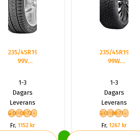
235/45R19
235/45R19
99V
99W
Triangle
Sailun ICE
PL02 XL
BLAZER
1-3
1-3
Friktion
ALPINE
Dagars
Dagars
2024
Leverans
Leverans
D
C
72
C
B
71
Fr.
Fr.
1152 kr
1267 kr