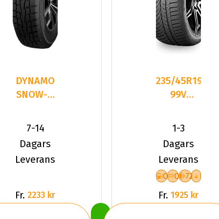
DYNAMO
235/45R19
SNOW-H
99V
MWS01
Kumho
235/45R19
Wintercraft
7-14
1-3
95 H
WP72 XL
Dagars
Dagars
Leverans
Leverans
C
C
72
Fr.
Fr.
2233 kr
1925 kr