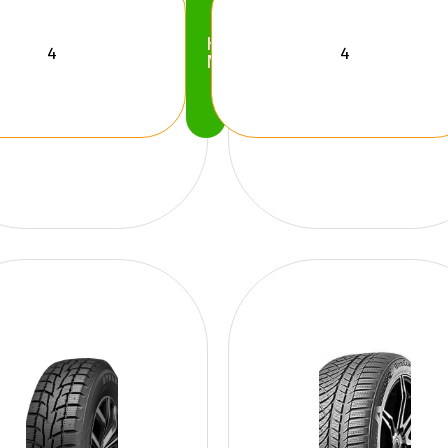
Köp
Nu