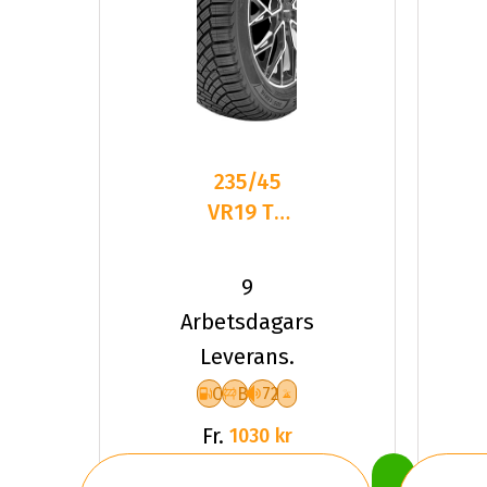
235/45
VR19 TL
99V
LANDSAIL
9
4-
Arbetsdagars
SEASONS
Leverans.
3 XL
C
B
72
Fr.
1030 kr