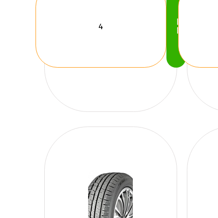
Köp
Nu