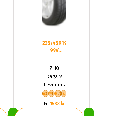
235/45R19
99V
Fronway
IceMaster
7-10
I XL Fr
Dagars
Leverans
C
D
70
Fr.
1583 kr