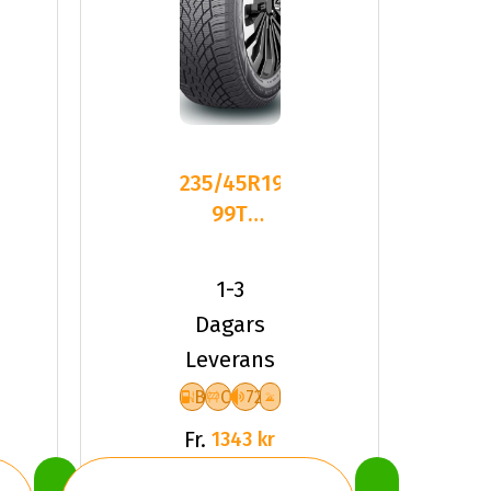
235/45R19
99T
Sailun ICE
BLAZER
1-3
ARCTIC
Dagars
Leverans
B
C
72
Fr.
1343 kr