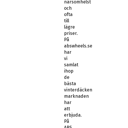
ofta
till
lägre
priser.
På
abswheels.se
har
vi
samlat
ihop
de
bästa
vinterdäcken
marknaden
har
att
erbjuda.
På
ABS
Wheels