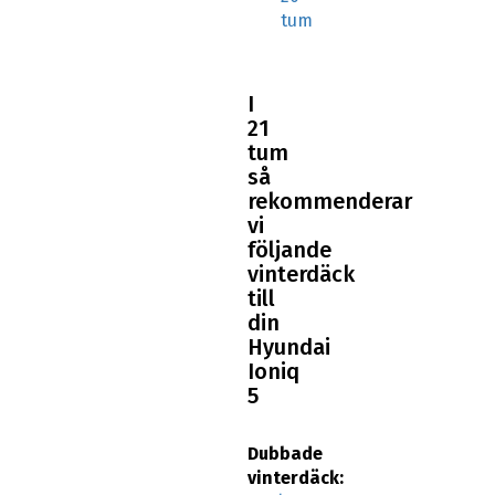
I
21
tum
så
rekommenderar
vi
följande
vinterdäck
till
din
Hyundai
Ioniq
5
Dubbade
vinterdäck:
255/40R21
Dubbfria