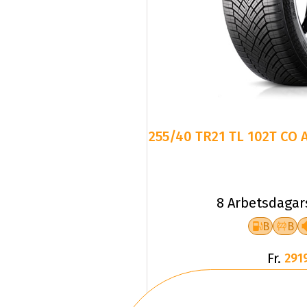
255/40 TR21 TL 102T CO 
8 Arbetsdagar
B
B
Fr.
291