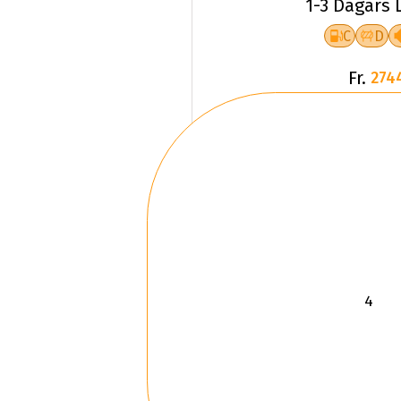
C
D
Fr.
274