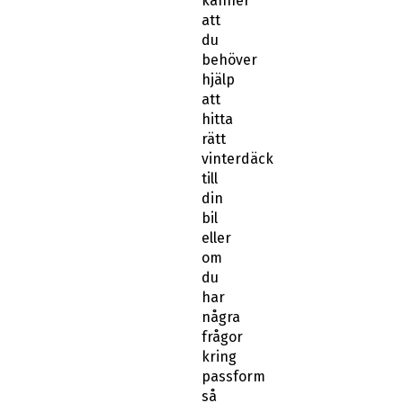
du
behöver
hjälp
att
hitta
rätt
vinterdäck
till
din
bil
eller
om
du
har
några
frågor
kring
passform
så
tveka
inte