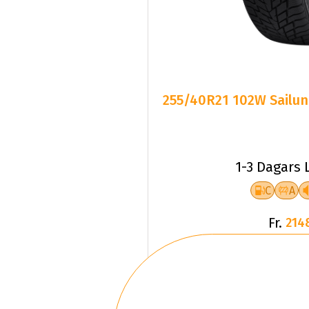
255/40R21 102W Sailun
1-3 Dagars 
C
A
Fr.
214