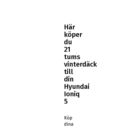
Här
köper
du
21
tums
vinterdäck
till
din
Hyundai
Ioniq
5
Köp
dina
Hyundai
Ioniq