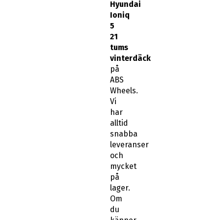
5
21
tums
vinterdäck
på
ABS
Wheels.
Vi
har
alltid
snabba
leveranser
och
mycket
på
lager.
Om
du
känner
att