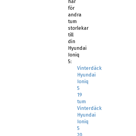
andra
tum
storlekar
till
din
Hyundai
Ioniq
5:
Vinterdäck
Hyundai
Ioniq
5
19
tum
Vinterdäck
Hyundai
Ioniq
5
20
tum