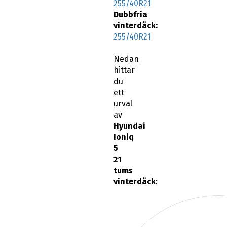
vinterdäck:
255/40R21
Nedan
hittar
du
ett
urval
av
Hyundai
Ioniq
5
21
tums
vinterdäck
: