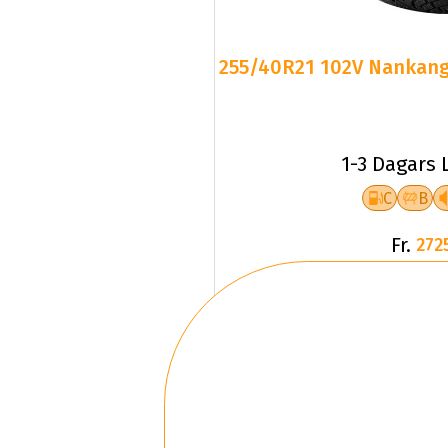
255/40R21 102V Nankang 
1-3 Dagars 
C
B
Fr.
272