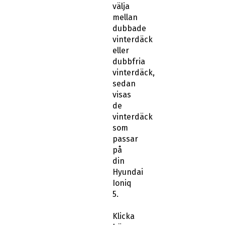
dubbade
vinterdäck
eller
dubbfria
vinterdäck,
sedan
visas
de
vinterdäck
som
passar
på
din
Hyundai
Ioniq
5.
Klicka
här
för