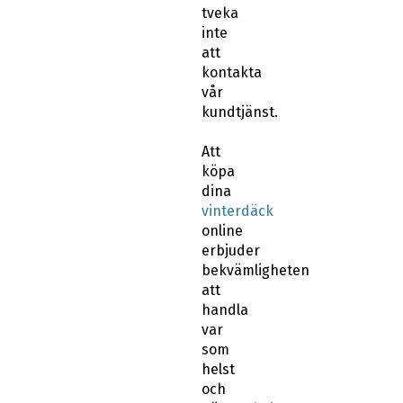
att
kontakta
vår
kundtjänst.
Att
köpa
dina
vinterdäck
online
erbjuder
bekvämligheten
att
handla
var
som
helst
och
närsomhelst
och