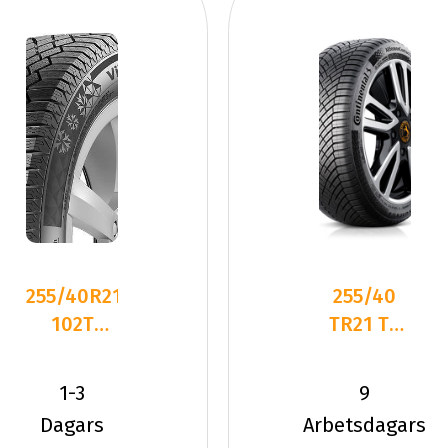
255/40R21
255/40
102T
TR21 TL
Continental
102T CO
VikingContac
ALL SEAS
1-3
9
CONT 2
Dagars
Arbetsdagars
XL EV