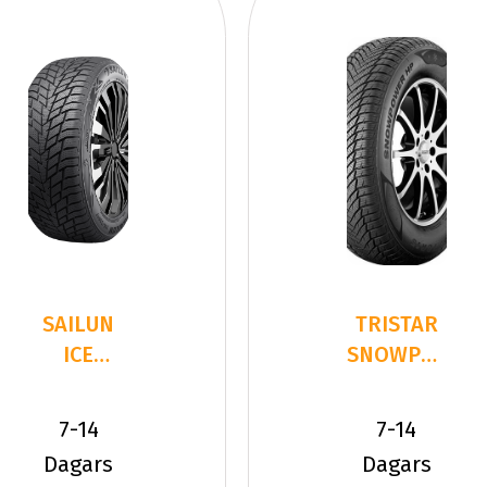
SAILUN
TRISTAR
ICE
SNOWPOWER
BLAZER
UHP
ALPINE
255/40R21
7-14
7-14
EVO 2
102 V XL
Dagars
Dagars
255/40R2