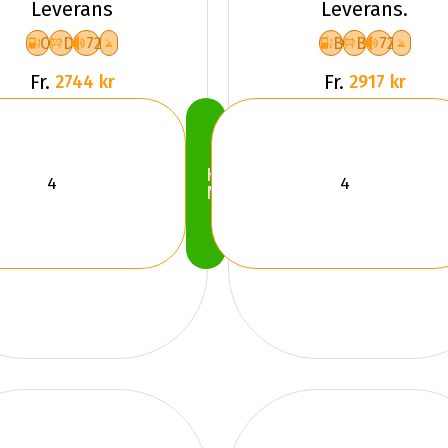
Leverans
Leverans.
C
D
72
B
B
72
Fr.
Fr.
2744 kr
2917 kr
Köp
Nu