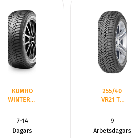
KUMHO
255/40
WINTERCRAFT
VR21 TL
WS71 SUV
102V MI
255/40R21
PIL ALPIN
7-14
9
10
5 SUV XL
Dagars
Arbetsdagars