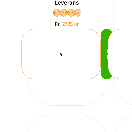
Leverans
C
B
72
Fr.
2725 kr
Köp
Nu