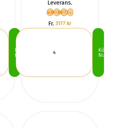
Leverans.
B
B
72
Fr.
3177 kr
Köp
Köp
Nu
Nu