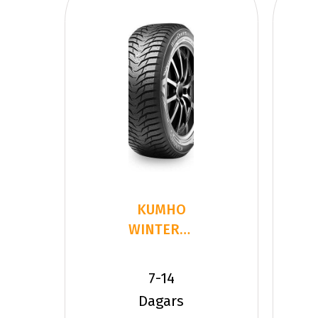
KUMHO
WINTERCRAFT
WS71 SUV
255/40R21
7-14
10
Dagars