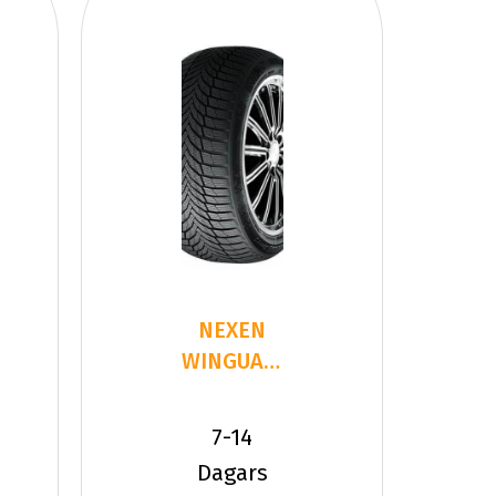
NEXEN
WINGUARD
SPORT 2
SUV
7-14
255/40ZR21
Dagars
1