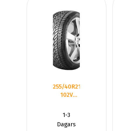
255/40R21
102V
Nankang
SV-3 XL
1-3
Friktion
Dagars
2024