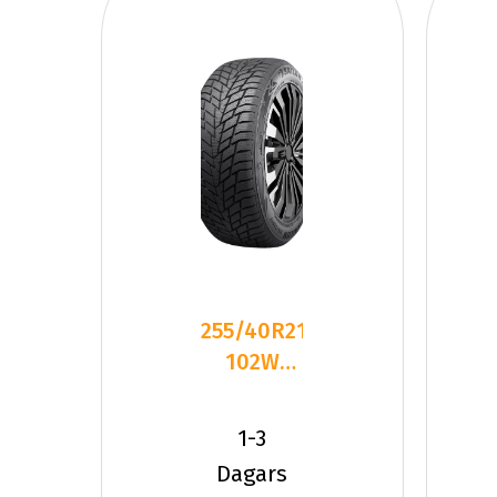
255/40R21
102W
Sailun ICE
BLAZER
1-3
ALPINE
Dagars