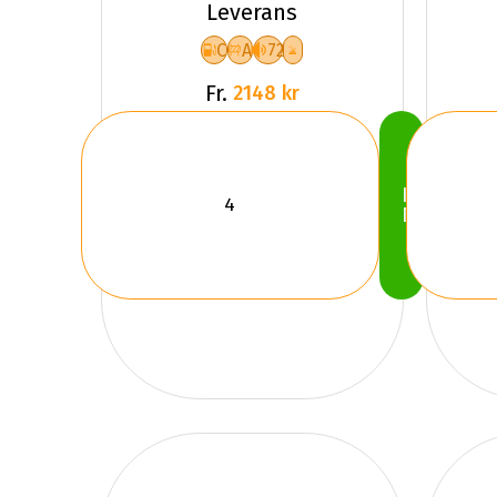
Leverans
C
A
72
Fr.
2148 kr
Köp
Nu