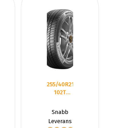
255/40R21
102T
Continental
WinterContac
Snabb
Leverans