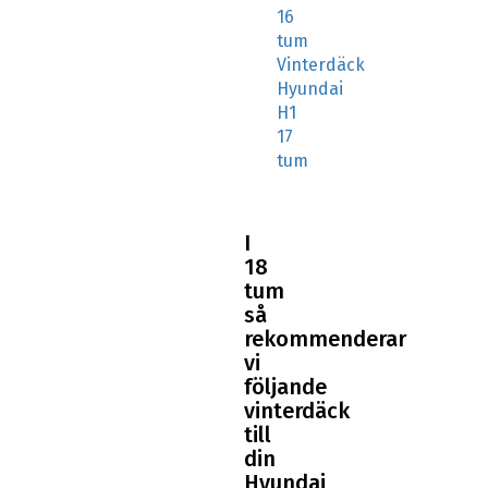
tum
Vinterdäck
Hyundai
H1
17
tum
I
18
tum
så
rekommenderar
vi
följande
vinterdäck
till
din
Hyundai
H1