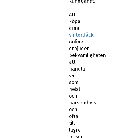
Att
köpa
dina
vinterdäck
online
erbjuder
bekvämligheten
att
handla
var
som
helst
och
närsomhelst
och
ofta
till
lägre
priser.
På