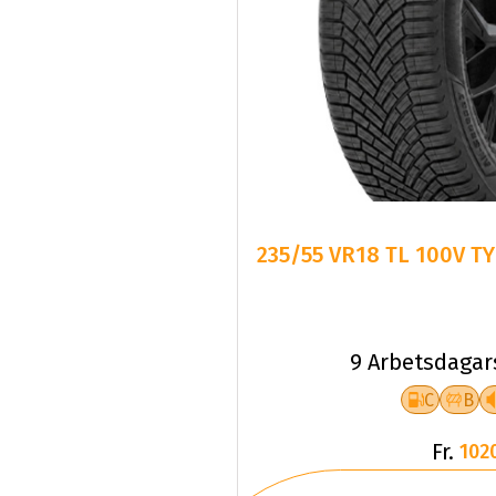
235/55 VR18 TL 100V T
9 Arbetsdagar
C
B
Fr.
102