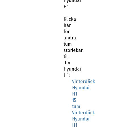
H1.
Klicka
här
för
andra
tum
storlekar
till
din
Hyundai
H1:
Vinterdäck
Hyundai
H1
15
tum
Vinterdäck
Hyundai
H1
16