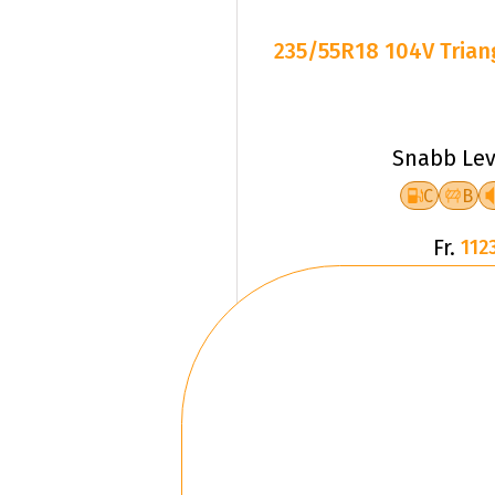
235/55R18 104V Triang
Snabb Lev
C
B
Fr.
1123