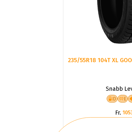
235/55R18 104T XL GO
Snabb Le
D
E
Fr.
105