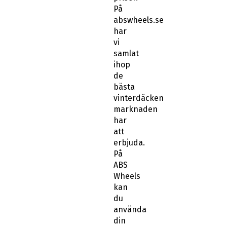
abswheels.se
har
vi
samlat
ihop
de
bästa
vinterdäcken
marknaden
har
att
erbjuda.
På
ABS
Wheels
kan
du
använda
din
bils