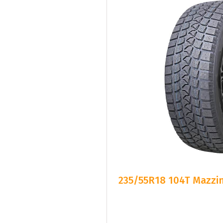
235/55R18 104T Mazzin
Snabb Le