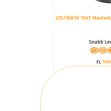
235/55R18 104T Maxtrek 
Snabb Le
C
C
Fr.
100