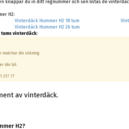
sen knappar du in ditt regnummer och sen listas de vinterd
mer H2:
Vinterdäck Hummer H2 18 tum
Vin
Vinterdäck Hummer H2 26 tum
 tums vinterdäck
:
om matchar din sökning
r din bil.
1 217 77
iment av vinterdäck.
ummer H2?