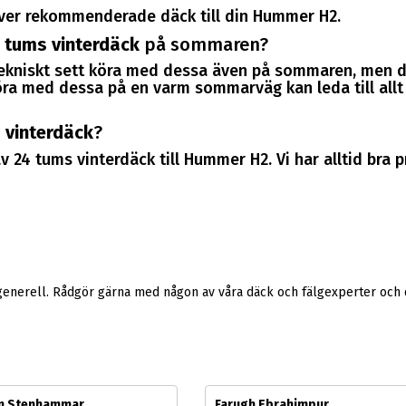
 över rekommenderade däck till din Hummer H2.
 tums vinterdäck
på sommaren?
tekniskt sett köra med dessa även på sommaren, men d
a med dessa på en varm sommarväg kan leda till allt i
 vinterdäck
?
v 24 tums vinterdäck till Hummer H2. Vi har alltid bra
generell. Rådgör gärna med någon av våra däck och fälgexperter och d
m Stenhammar
Farugh Ebrahimpur