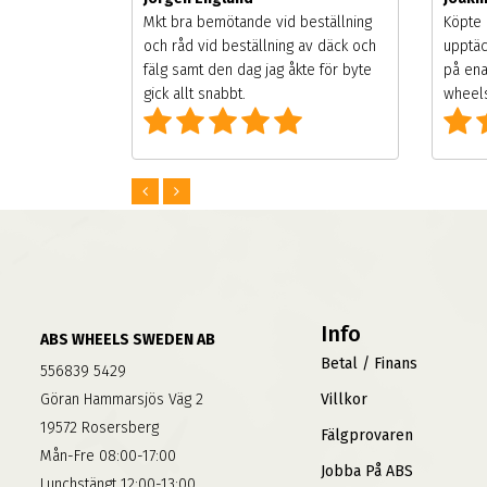
gsäsongen.
Mkt bra bemötande vid beställning
Köpte 
ning men
och råd vid beställning av däck och
upptäc
 väldigt
fälg samt den dag jag åkte för byte
på ena
g som alla
gick allt snabbt.
wheels
Info
ABS WHEELS SWEDEN AB
Betal / Finans
556839 5429
Göran Hammarsjös Väg 2
Villkor
19572 Rosersberg
Fälgprovaren
Mån-Fre 08:00-17:00
Jobba På ABS
Lunchstängt 12:00-13:00