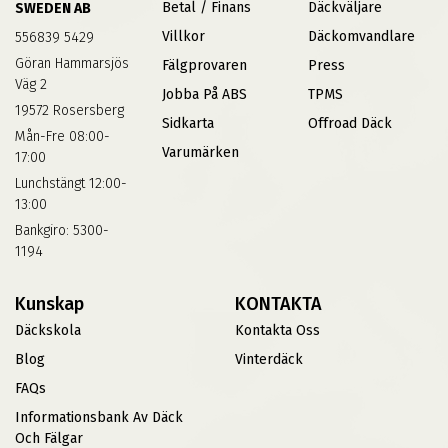
Betal / Finans
Däckväljare
SWEDEN AB
Villkor
Däckomvandlare
556839 5429
Göran Hammarsjös
Fälgprovaren
Press
Väg 2
Jobba På ABS
TPMS
19572 Rosersberg
Sidkarta
Offroad Däck
Mån-Fre 08:00-
Varumärken
17:00
Lunchstängt 12:00-
13:00
Bankgiro: 5300-
1194
Kunskap
KONTAKTA
Däckskola
Kontakta Oss
Blog
Vinterdäck
FAQs
Informationsbank Av Däck
Och Fälgar