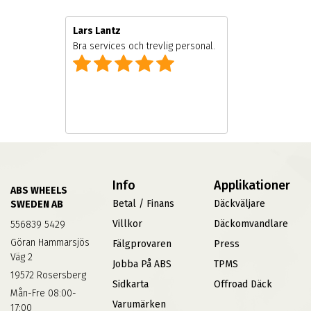
Lars Lantz
Bra services och trevlig personal.
Info
Applikationer
ABS WHEELS
Betal / Finans
Däckväljare
SWEDEN AB
Villkor
Däckomvandlare
556839 5429
Göran Hammarsjös
Fälgprovaren
Press
Väg 2
Jobba På ABS
TPMS
19572 Rosersberg
Sidkarta
Offroad Däck
Mån-Fre 08:00-
Varumärken
17:00