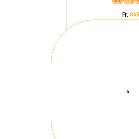
D
B
Fr.
845