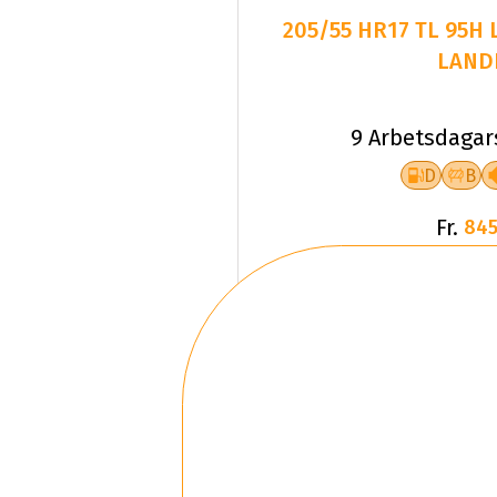
205/55 HR17 TL 95H
LAND
9 Arbetsdagar
D
B
Fr.
845