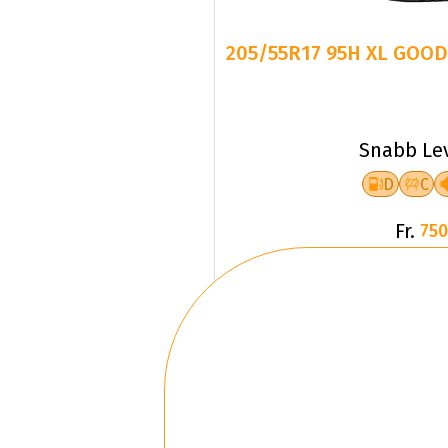
205/55R17 95H XL GOOD
Snabb Le
D
C
Fr.
750