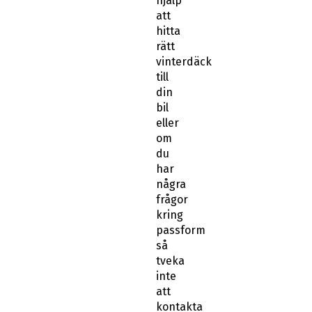
hjälp
att
hitta
rätt
vinterdäck
till
din
bil
eller
om
du
har
några
frågor
kring
passform
så
tveka
inte
att
kontakta