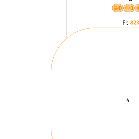
D
B
Fr.
823