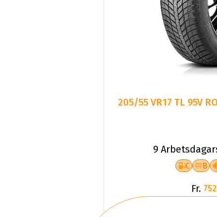
205/55 VR17 TL 95V 
9 Arbetsdagar
C
B
Fr.
752