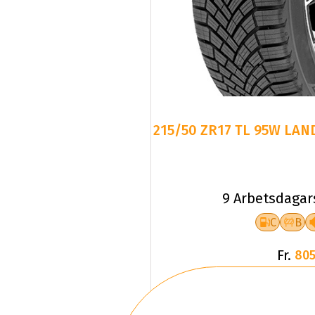
215/50 ZR17 TL 95W LAN
9 Arbetsdagar
C
B
Fr.
805