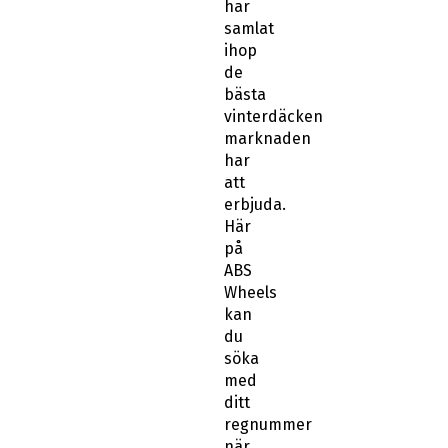
har
samlat
ihop
de
bästa
vinterdäcken
marknaden
har
att
erbjuda.
Här
på
ABS
Wheels
kan
du
söka
med
ditt
regnummer
när