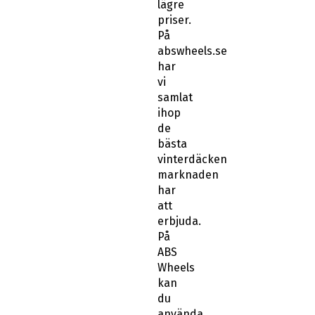
lägre
priser.
På
abswheels.se
har
vi
samlat
ihop
de
bästa
vinterdäcken
marknaden
har
att
erbjuda.
På
ABS
Wheels
kan
du
använda