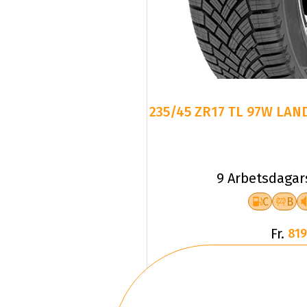
235/45 ZR17 TL 97W LAN
9 Arbetsdagar
C
B
Fr.
819