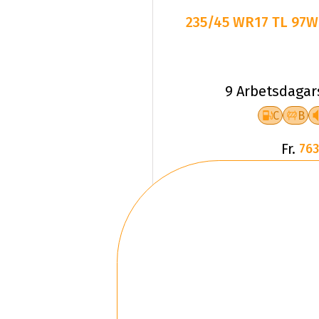
235/45 WR17 TL 97W
9 Arbetsdagar
C
B
Fr.
763