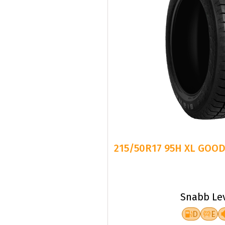
215/50R17 95H XL GOOD
Snabb Le
D
E