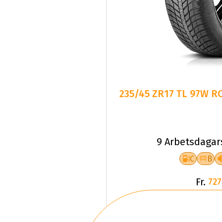
235/45 ZR17 TL 97W 
9 Arbetsdagar
C
B
Fr.
727