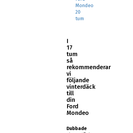
Mondeo
20
tum
I
17
tum
så
rekommenderar
vi
följande
vinterdäck
till
din
Ford
Mondeo
Dubbade