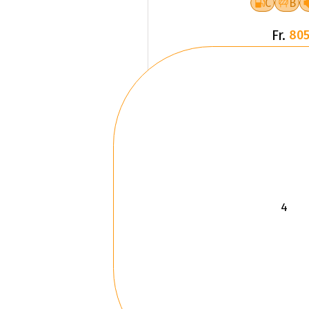
C
B
Fr.
805