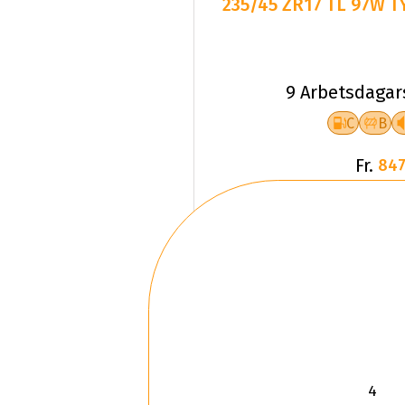
235/45 ZR17 TL 97W T
9 Arbetsdagar
C
B
Fr.
847