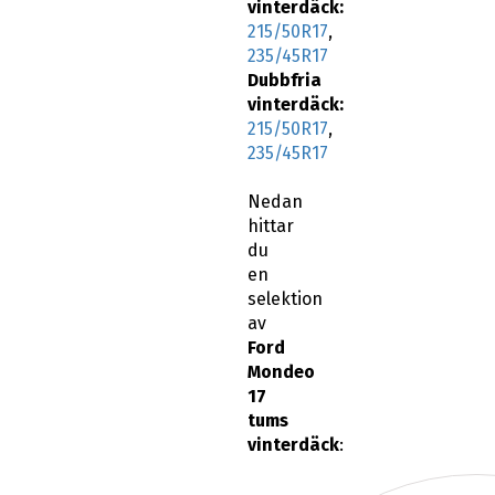
vinterdäck:
215/50R17
,
235/45R17
Dubbfria
vinterdäck:
215/50R17
,
235/45R17
Nedan
hittar
du
en
selektion
av
Ford
Mondeo
17
tums
vinterdäck
: