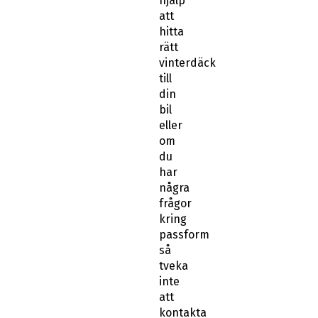
hjälp
att
hitta
rätt
vinterdäck
till
din
bil
eller
om
du
har
några
frågor
kring
passform
så
tveka
inte
att
kontakta