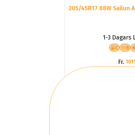
205/45R17 88W Sailun 
1-3 Dagars 
C
B
Fr.
1011