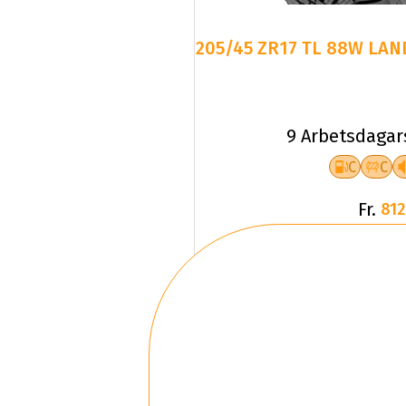
205/45 ZR17 TL 88W LAN
9 Arbetsdagar
C
C
Fr.
812