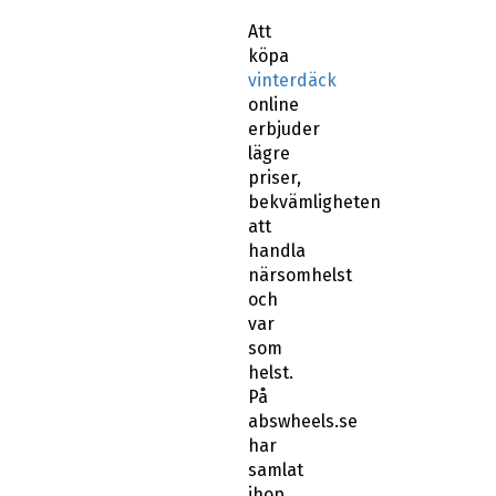
Att
köpa
vinterdäck
online
erbjuder
lägre
priser,
bekvämligheten
att
handla
närsomhelst
och
var
som
helst.
På
abswheels.se
har
samlat
ihop