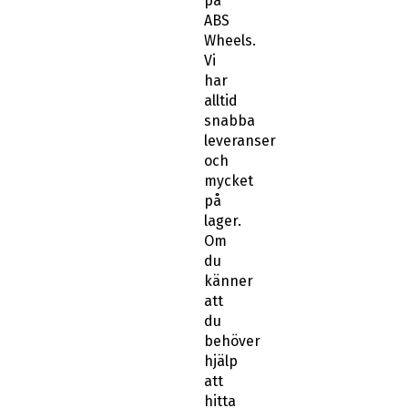
på
ABS
Wheels.
Vi
har
alltid
snabba
leveranser
och
mycket
på
lager.
Om
du
känner
att
du
behöver
hjälp
att
hitta