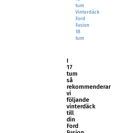
tum
Vinterdäck
Ford
Fusion
18
tum
I
17
tum
så
rekommenderar
vi
följande
vinterdäck
till
din
Ford
Fusion