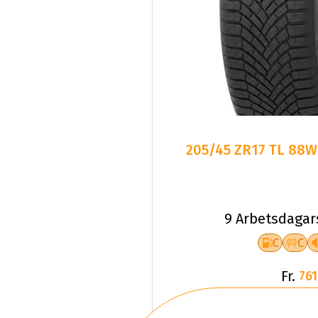
205/45 ZR17 TL 88W
9 Arbetsdagar
C
C
Fr.
761