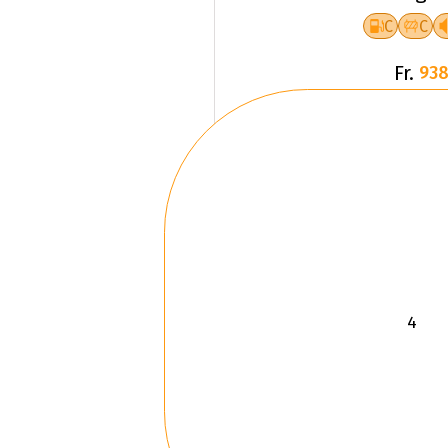
C
C
Fr.
938