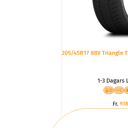
205/45R17 88V Triangle T
1-3 Dagars 
D
C
Fr.
938