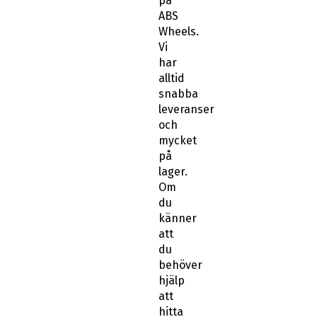
på
ABS
Wheels.
Vi
har
alltid
snabba
leveranser
och
mycket
på
lager.
Om
du
känner
att
du
behöver
hjälp
att
hitta