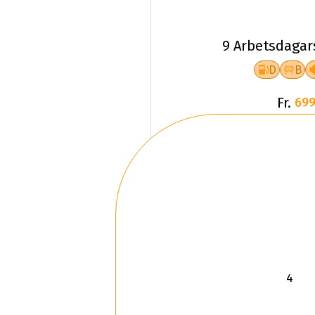
9 Arbetsdagar
D
B
Fr.
699