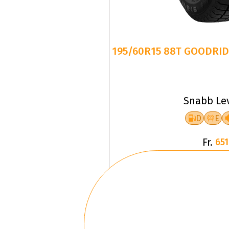
195/60R15 88T GOODRID
Snabb Le
D
E
Fr.
651