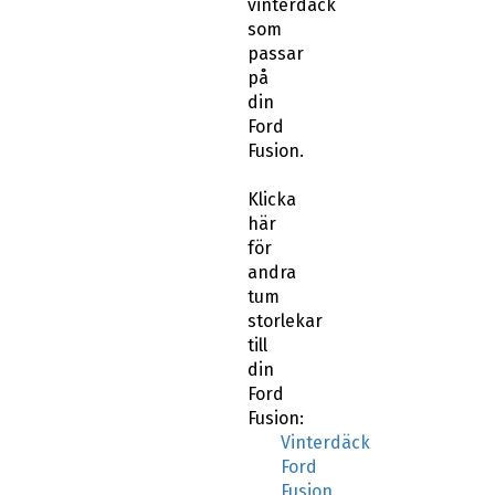
vinterdäck
som
passar
på
din
Ford
Fusion.
Klicka
här
för
andra
tum
storlekar
till
din
Ford
Fusion:
Vinterdäck
Ford
Fusion