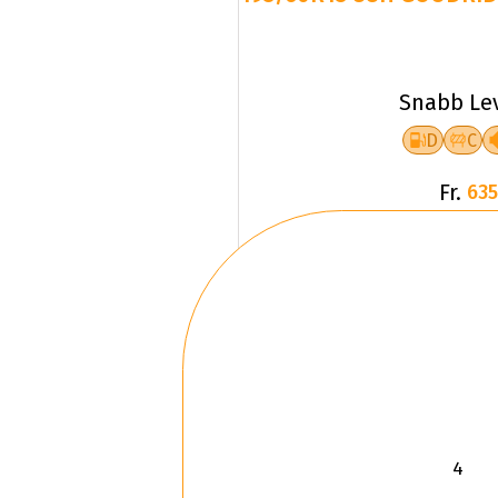
Snabb Le
D
C
Fr.
635