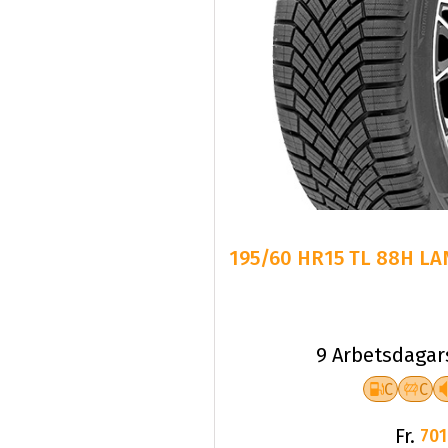
195/60 HR15 TL 88H LA
9 Arbetsdagar
C
C
Fr.
701