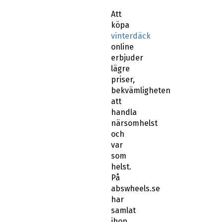
Att
köpa
vinterdäck
online
erbjuder
lägre
priser,
bekvämligheten
att
handla
närsomhelst
och
var
som
helst.
På
abswheels.se
har
samlat
ihop