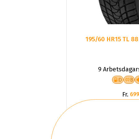
195/60 HR15 TL 8
9 Arbetsdagar
D
B
Fr.
699