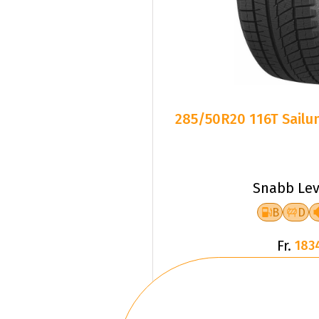
285/50R20 116T Sailun
Snabb Lev
B
D
Fr.
183