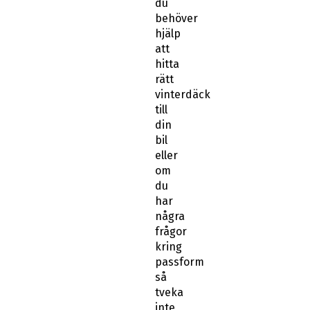
du
behöver
hjälp
att
hitta
rätt
vinterdäck
till
din
bil
eller
om
du
har
några
frågor
kring
passform
så
tveka
inte