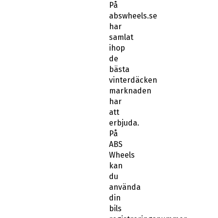
På
abswheels.se
har
samlat
ihop
de
bästa
vinterdäcken
marknaden
har
att
erbjuda.
På
ABS
Wheels
kan
du
använda
din
bils