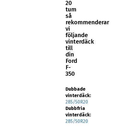
20
tum
så
rekommenderar
vi
följande
vinterdäck
till
din
Ford
F-
350
Dubbade
vinterdäck:
285/50R20
Dubbfria
vinterdäck:
285/50R20