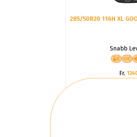
285/50R20 116H XL GO
Snabb Le
C
C
Fr.
124