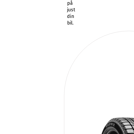
på
just
din
bil.