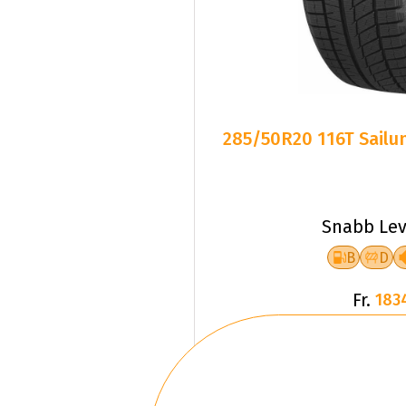
285/50R20 116T Sailun
Snabb Lev
B
D
Fr.
183