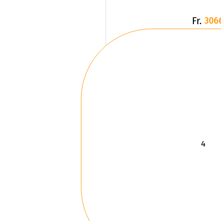
Fr.
306