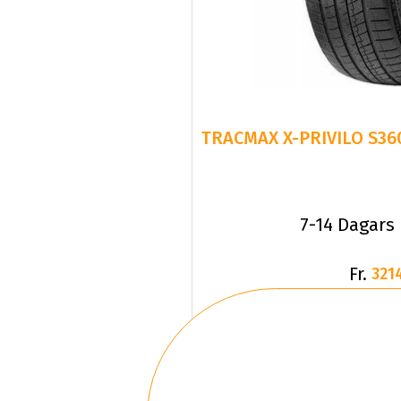
7-14 Dagars
Fr.
321