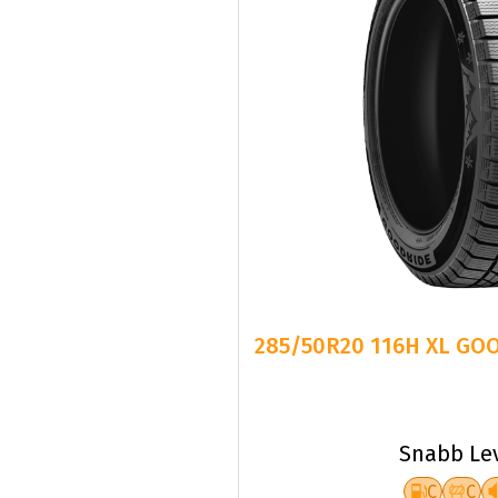
285/50R20 116H XL GO
Snabb Le
C
C