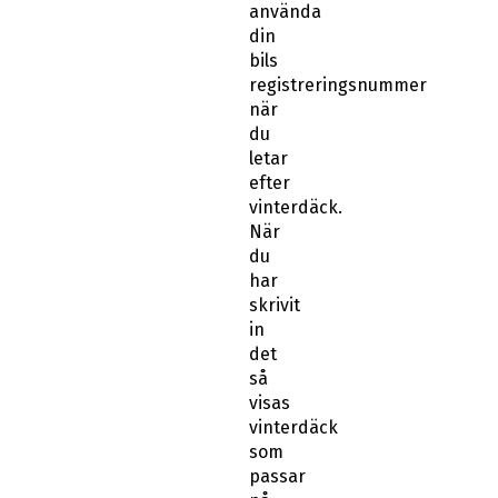
din
bils
registreringsnummer
när
du
letar
efter
vinterdäck.
När
du
har
skrivit
in
det
så
visas
vinterdäck
som
passar
på
din