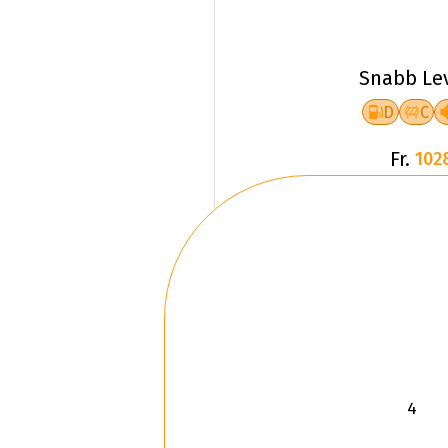
Snabb Le
D
C
Fr.
102