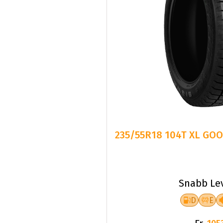
235/55R18 104T XL GO
Snabb Le
D
E
Fr.
105