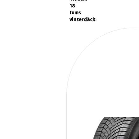
tums
vinterdäck
: