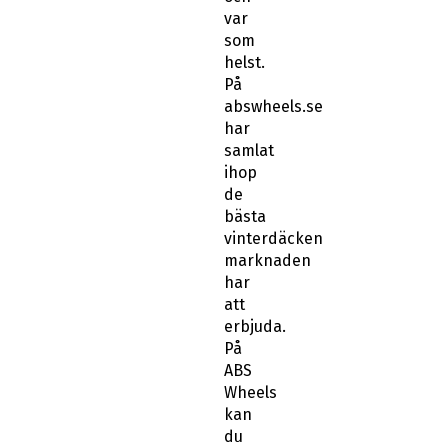
som
helst.
På
abswheels.se
har
samlat
ihop
de
bästa
vinterdäcken
marknaden
har
att
erbjuda.
På
ABS
Wheels
kan
du
använda