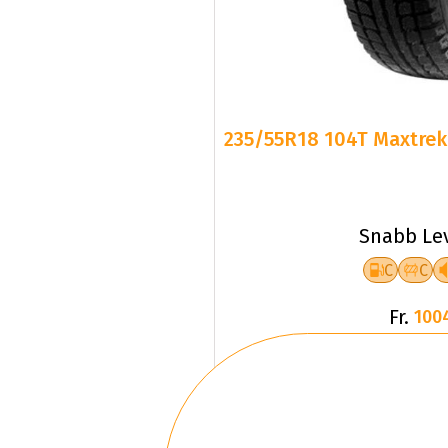
235/55R18 104T Maxtrek 
Snabb Le
C
C
Fr.
100