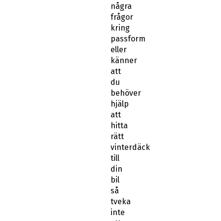
frågor
kring
passform
eller
känner
att
du
behöver
hjälp
att
hitta
rätt
vinterdäck
till
din
bil
så
tveka
inte
att
kontakta