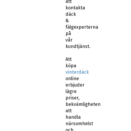
däck
&
fälgexperterna
på
vår
kundtjänst.
Att
köpa
vinterdäck
online
erbjuder
lägre
priser,
bekvämligheten
att
handla
närsomhelst
och
var