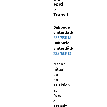
e-
Transit
Dubbade
vinterdäck:
235/55R18
Dubbfria
vinterdäck:
235/55R18
Nedan
hittar
du
en
selektion
av
Ford
e-
Transit
18