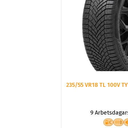
235/55 VR18 TL 100V T
9 Arbetsdagar
C
B
Fr.
102