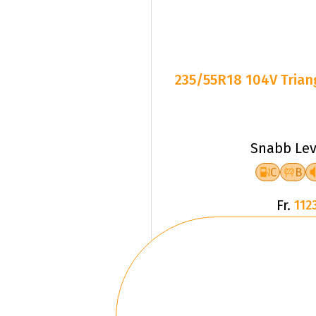
235/55R18 104V Triang
Snabb Lev
C
B
Fr.
1123