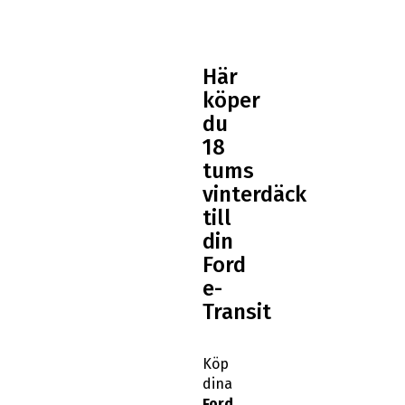
Här
köper
du
18
tums
vinterdäck
till
din
Ford
e-
Transit
Köp
dina
Ford
e-