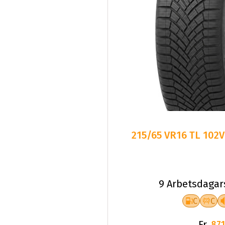
215/65 VR16 TL 102
9 Arbetsdagar
C
C
Fr.
871