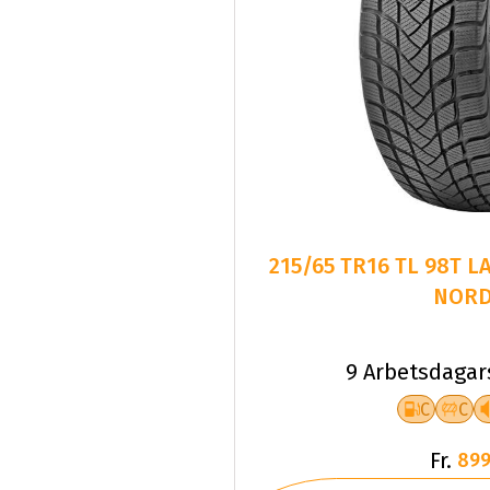
215/65 TR16 TL 98T 
NORD
9 Arbetsdagar
C
C
Fr.
899