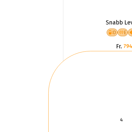
Snabb Le
D
E
Fr.
794