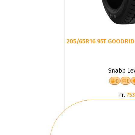
205/65R16 95T GOODRID
Snabb Le
D
E
Fr.
753