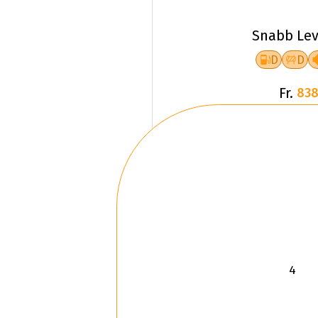
Snabb Lev
D
D
Fr.
838