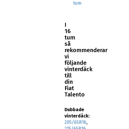
tum
I
16
tum
så
rekommenderar
vi
följande
vinterdäck
till
din
Fiat
Talento
Dubbade
vinterdäck:
205/65R16
,
215/65R16