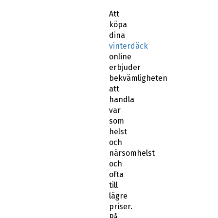
Att
köpa
dina
vinterdäck
online
erbjuder
bekvämligheten
att
handla
var
som
helst
och
närsomhelst
och
ofta
till
lägre
priser.
På