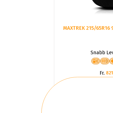
MAXTREK 215/65R16 
Snabb Le
C
D
Fr.
821