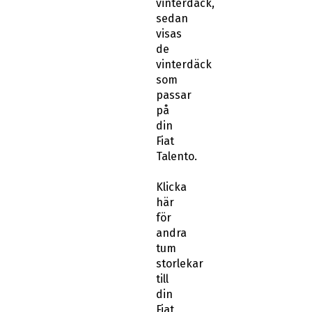
vinterdäck,
sedan
visas
de
vinterdäck
som
passar
på
din
Fiat
Talento.
Klicka
här
för
andra
tum
storlekar
till
din
Fiat