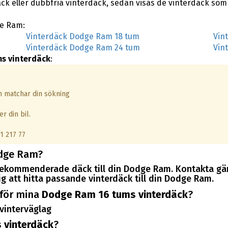
äck eller dubbfria vinterdäck, sedan visas de vinterdäck so
ge Ram:
Vinterdäck Dodge Ram 18 tum
Vin
Vinterdäck Dodge Ram 24 tum
Vin
s vinterdäck
:
om matchar din sökning
r din bil.
1 217 77
odge Ram?
r rekommenderade däck till din Dodge Ram. Kontakta gä
g att hitta passande vinterdäck till din Dodge Ram.
 för mina
Dodge Ram 16 tums vinterdäck
?
vinterväglag
 vinterdäck
?