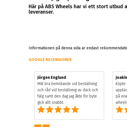
Här på ABS Wheels har vi ett stort utbud a
leveranser.
Informationen på denna sida är endast rekommendation
GOOGLE RECENSIONER
Jörgen Englund
Joaki
gsäsongen.
Mkt bra bemötande vid beställning
Köpte 
ning men
och råd vid beställning av däck och
upptäc
 väldigt
fälg samt den dag jag åkte för byte
på ena
g som alla
gick allt snabbt.
wheels