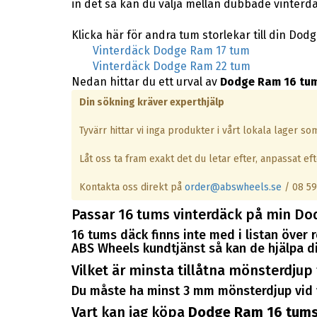
in det så kan du välja mellan dubbade vinterd
Klicka här för andra tum storlekar till din Dod
Vinterdäck Dodge Ram 17 tum
Vinterdäck Dodge Ram 22 tum
Nedan hittar du ett urval av
Dodge Ram 16 tum
Din sökning kräver experthjälp
Tyvärr hittar vi inga produkter i vårt lokala lager s
Låt oss ta fram exakt det du letar efter, anpassat efte
Kontakta oss direkt på
order@abswheels.se
/ 08 59
Passar 16 tums vinterdäck på min D
16 tums däck finns inte med i listan öve
ABS Wheels kundtjänst så kan de hjälpa di
Vilket är minsta tillåtna mönsterdjup
Du måste ha minst 3 mm mönsterdjup vid 
Vart kan jag köpa
Dodge Ram 16 tums