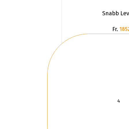
Snabb Lev
Fr.
185