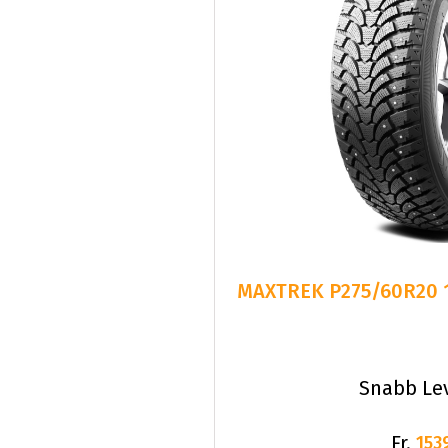
MAXTREK P275/60R20 1
Snabb Le
Fr.
153