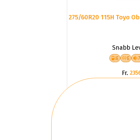
275/60R20 115H Toyo Obs
Snabb Le
E
E
Fr.
235