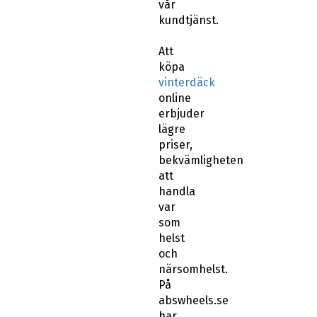
vår
kundtjänst.
Att
köpa
vinterdäck
online
erbjuder
lägre
priser,
bekvämligheten
att
handla
var
som
helst
och
närsomhelst.
På
abswheels.se
har