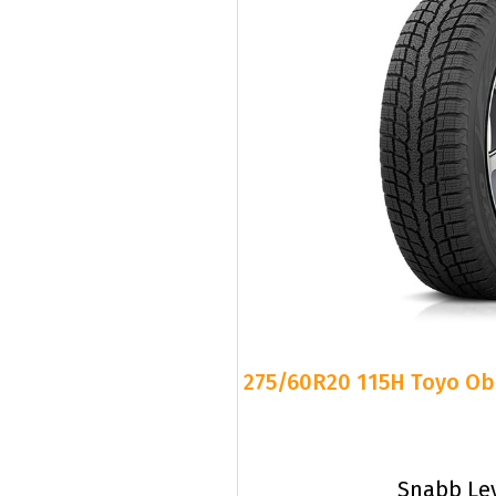
275/60R20 115H Toyo Obs
Snabb Le