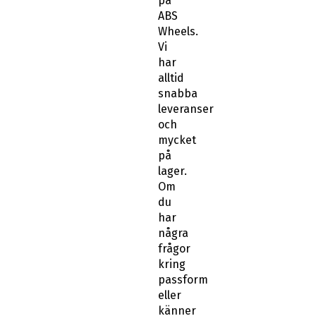
på
ABS
Wheels.
Vi
har
alltid
snabba
leveranser
och
mycket
på
lager.
Om
du
har
några
frågor
kring
passform
eller
känner