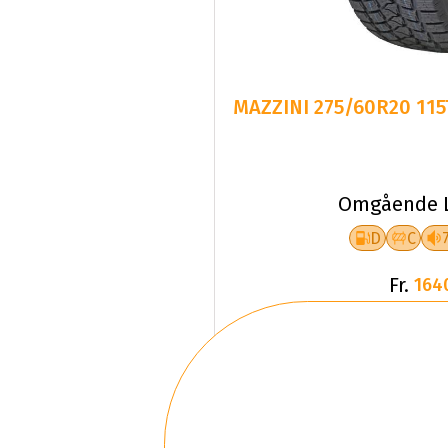
MAZZINI 275/60R20 11
Omgående L
D
C
Fr.
164