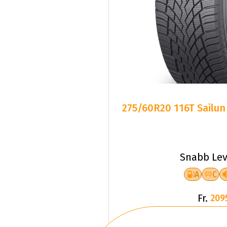
275/60R20 116T Sailun
Snabb Lev
A
C
Fr.
209