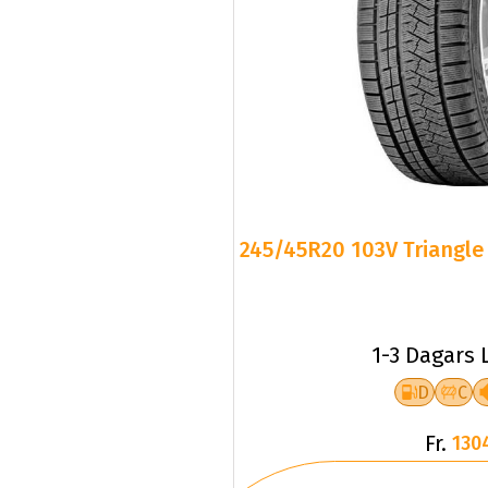
245/45R20 103V Triangle 
1-3 Dagars 
D
C
Fr.
130