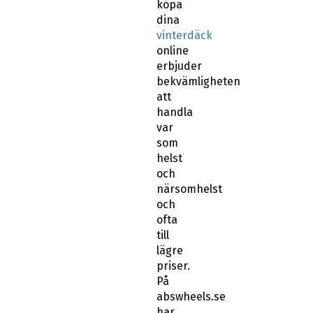
köpa
dina
vinterdäck
online
erbjuder
bekvämligheten
att
handla
var
som
helst
och
närsomhelst
och
ofta
till
lägre
priser.
På
abswheels.se
har