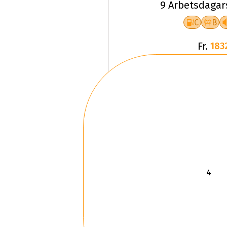
9 Arbetsdagar
C
B
Fr.
183