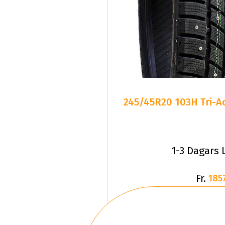
245/45R20 103H Tri-A
1-3 Dagars 
Fr.
185