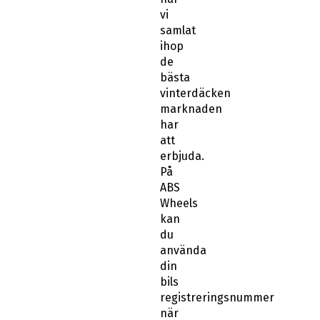
vi
samlat
ihop
de
bästa
vinterdäcken
marknaden
har
att
erbjuda.
På
ABS
Wheels
kan
du
använda
din
bils
registreringsnummer
när