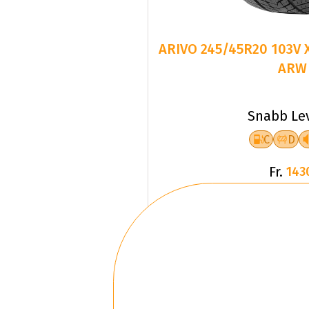
ARIVO 245/45R20 103V
ARW
Snabb Le
C
D
Fr.
143