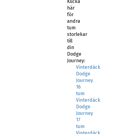
Klicka
här
för
andra
tum
storlekar
till
din
Dodge
Journey:
Vinterdäck
Dodge
Journey
16
tum
Vinterdäck
Dodge
Journey
17
tum
Vinterdäck