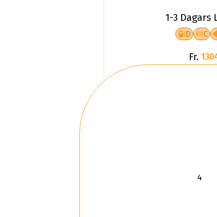
1-3 Dagars 
D
C
Fr.
130