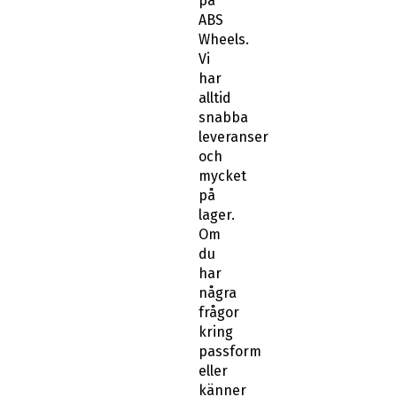
på
ABS
Wheels.
Vi
har
alltid
snabba
leveranser
och
mycket
på
lager.
Om
du
har
några
frågor
kring
passform
eller
känner