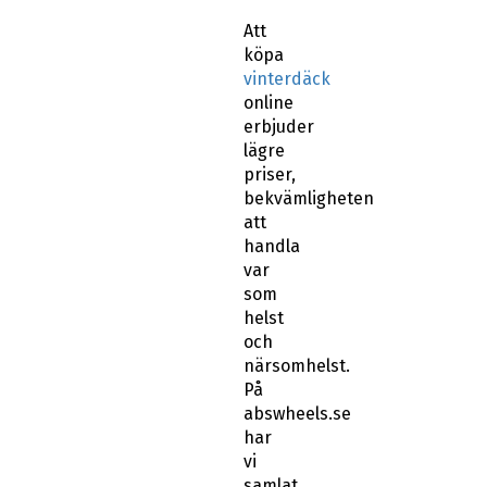
Att
köpa
vinterdäck
online
erbjuder
lägre
priser,
bekvämligheten
att
handla
var
som
helst
och
närsomhelst.
På
abswheels.se
har
vi
samlat