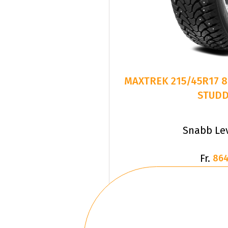
MAXTREK 215/45R17 8
STUD
Snabb Le
Fr.
864