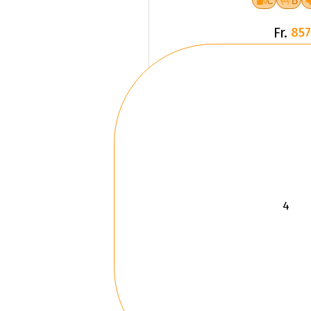
C
B
Fr.
857