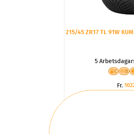
215/45 ZR17 TL 91W KUM
5 Arbetsdagar
C
B
Fr.
102