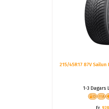
215/45R17 87V Sailun
1-3 Dagars 
D
A
Fr.
928