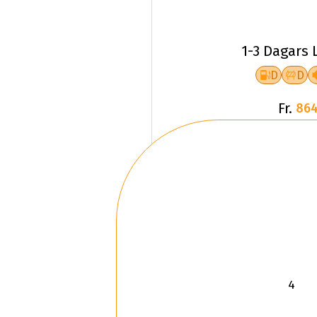
1-3 Dagars 
D
D
Fr.
864