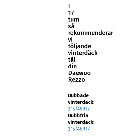
I
17
tum
så
rekommenderar
vi
följande
vinterdäck
till
din
Daewoo
Rezzo
Dubbade
vinterdäck:
215/45R17
Dubbfria
vinterdäck:
215/45R17