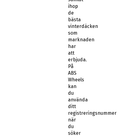
ihop
de
bästa
vinterdäcken
som
marknaden
har
att
erbjuda.
På
ABS
Wheels
kan
du
använda
ditt
registreringsnummer
när
du
söker