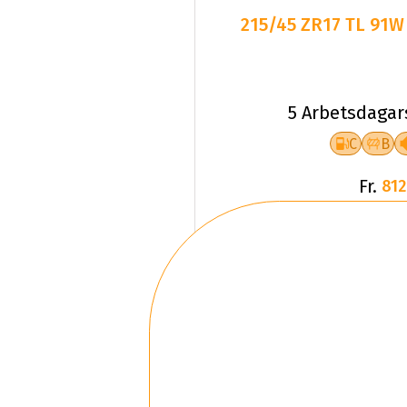
215/45 ZR17 TL 91W
5 Arbetsdagar
C
B
Fr.
812