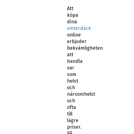
Att
köpa
dina
vinterdäck
online
erbjuder
bekvämligheten
att
handla
var
som
helst
och
närsomhelst
och
ofta
till
lägre
priser.
På