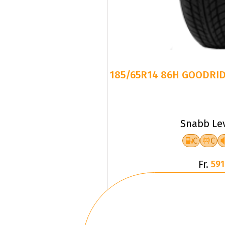
185/65R14 86H GOODRID
Snabb Le
C
C
Fr.
591