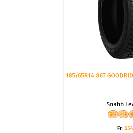
185/65R14 86T GOODRID
Snabb Le
E
E
Fr.
654