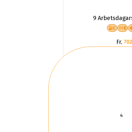
9 Arbetsdagar
C
B
Fr.
702