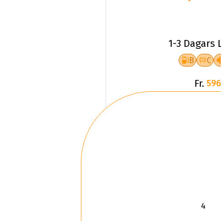
1-3 Dagars 
B
C
Fr.
596