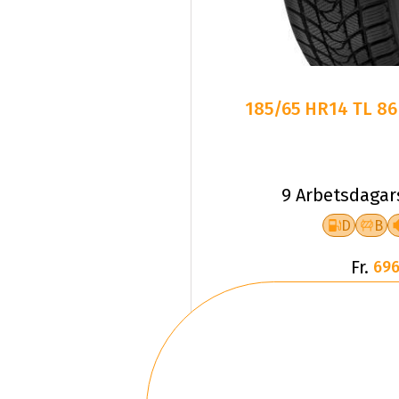
185/65 HR14 TL 8
9 Arbetsdagar
D
B
Fr.
696