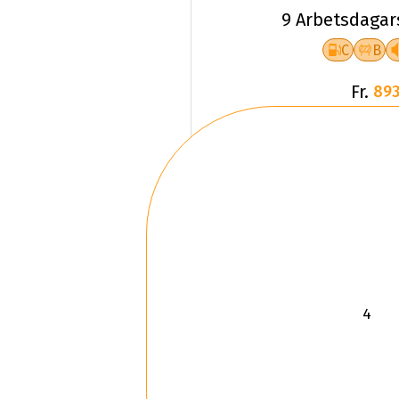
9 Arbetsdagar
C
B
Fr.
893