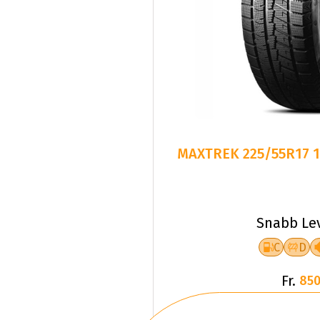
MAXTREK 225/55R17 1
Snabb Le
C
D
Fr.
850