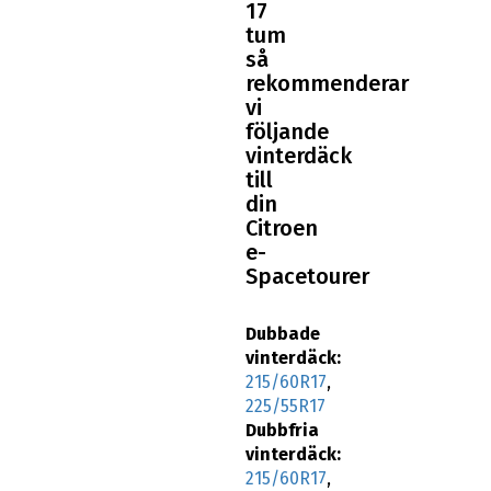
17
tum
så
rekommenderar
vi
följande
vinterdäck
till
din
Citroen
e-
Spacetourer
Dubbade
vinterdäck:
215/60R17
,
225/55R17
Dubbfria
vinterdäck:
215/60R17
,