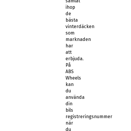
samlat
ihop
de
bästa
vinterdäcken
som
marknaden
har
att
erbjuda.
På
ABS
Wheels
kan
du
använda
din
bils
registreringsnummer
när
du