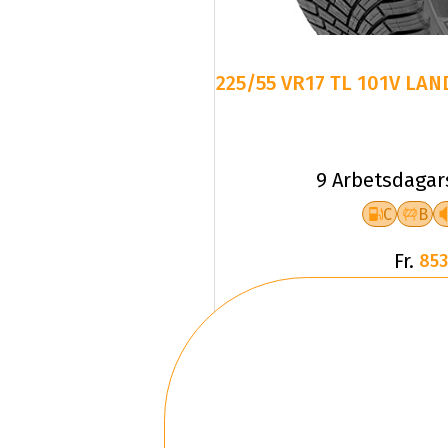
225/55 VR17 TL 101V LAN
9 Arbetsdagar
C
B
Fr.
853