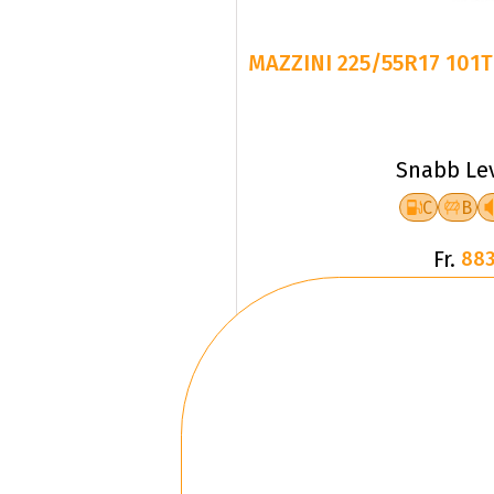
MAZZINI 225/55R17 101
Snabb Le
C
B
Fr.
883