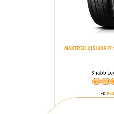
MAXTREK 215/60R17 
Snabb Le
C
D
Fr.
963