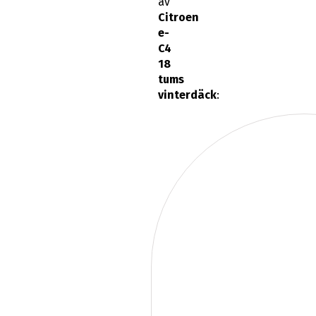
av
Citroen
e-
C4
18
tums
vinterdäck
: