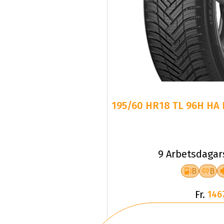
195/60 HR18 TL 96H HA 
9 Arbetsdagar
B
B
Fr.
146