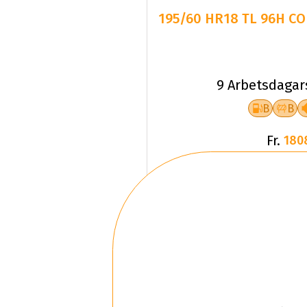
195/60 HR18 TL 96H CO
9 Arbetsdagar
B
B
Fr.
180