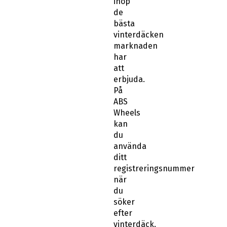
ihop
de
bästa
vinterdäcken
marknaden
har
att
erbjuda.
På
ABS
Wheels
kan
du
använda
ditt
registreringsnummer
när
du
söker
efter
vinterdäck.