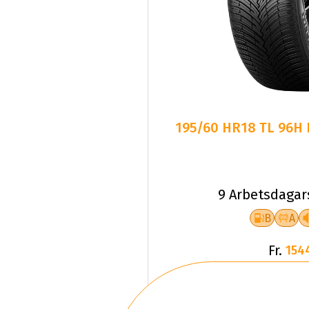
195/60 HR18 TL 96H P
9 Arbetsdagar
B
A
Fr.
154