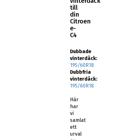
vinterdäck
till
din
Citroen
e-
C4
Dubbade
vinterdäck:
195/60R18
Dubbfria
vinterdäck:
195/60R18
Här
har
vi
samlat
ett
urval