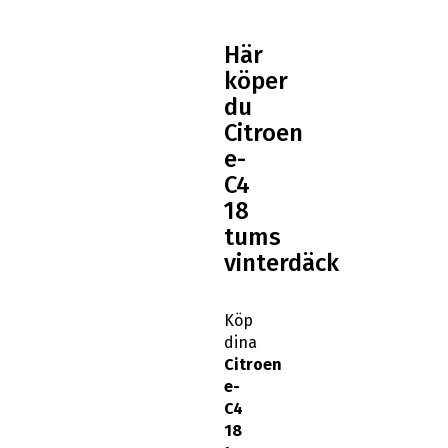
Här
köper
du
Citroen
e-
C4
18
tums
vinterdäck
Köp
dina
Citroen
e-
C4
18