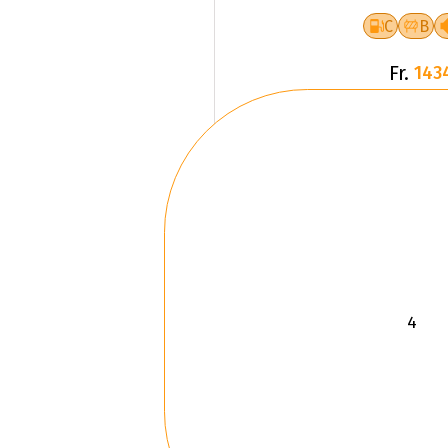
C
B
Fr.
143