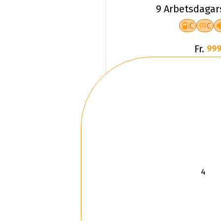
9 Arbetsdagar
C
C
Fr.
999