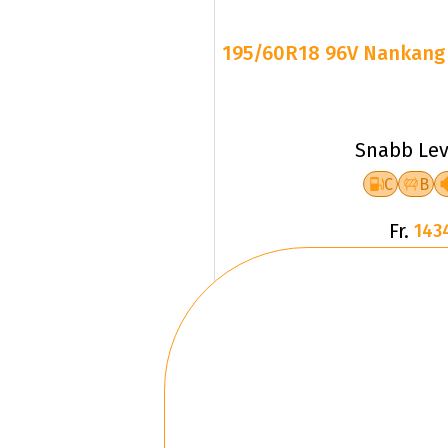
195/60R18 96V Nankang S
Snabb Lev
C
B
Fr.
143