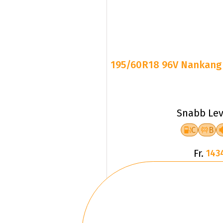
195/60R18 96V Nankang S
Snabb Lev
C
B
Fr.
143