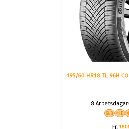
195/60 HR18 TL 96H CO
8 Arbetsdagar
B
B
Fr.
180