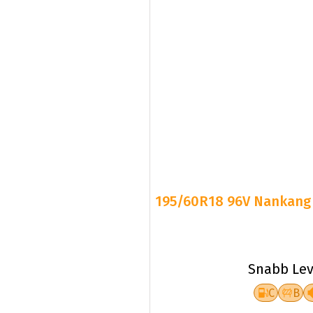
195/60R18 96V Nankang S
Snabb Lev
C
B