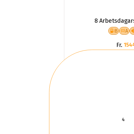
8 Arbetsdagar
B
A
Fr.
154