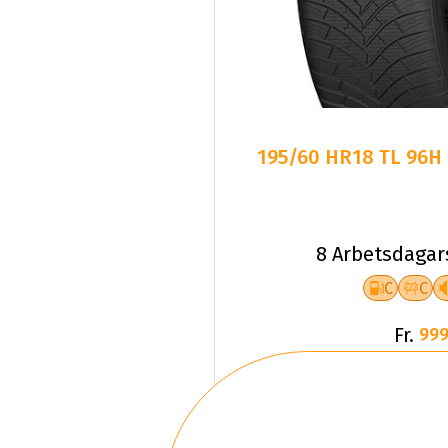
195/60 HR18 TL 96H
8 Arbetsdagar
C
C
Fr.
999