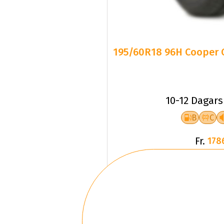
195/60R18 96H Cooper 
10-12 Dagars
B
C
Fr.
178