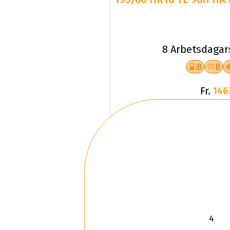
8 Arbetsdagar
B
B
Fr.
146