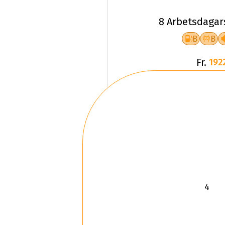
8 Arbetsdagar
B
B
Fr.
192