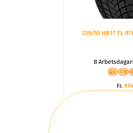
225/55 HR17 TL 9
8 Arbetsdagar
C
B
Fr.
894