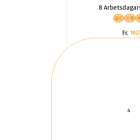
8 Arbetsdagar
C
B
Fr.
102