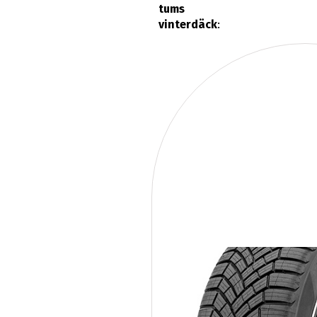
tums
vinterdäck
: