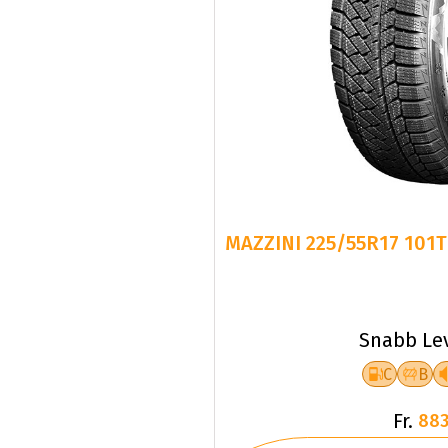
MAZZINI 225/55R17 101
Snabb Le
C
B
Fr.
883