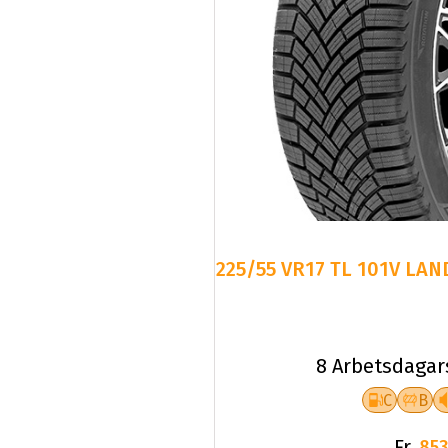
225/55 VR17 TL 101V LAN
8 Arbetsdagar
C
B
Fr.
853