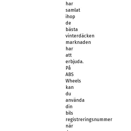
har
samlat
ihop
de
bästa
vinterdäcken
marknaden
har
att
erbjuda.
På
ABS
Wheels
kan
du
använda
din
bils
registreringsnummer
när
du