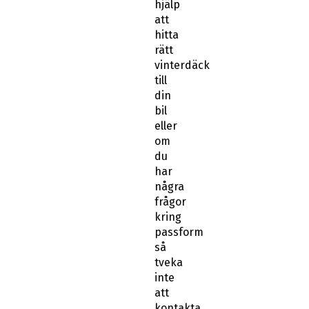
hjälp
att
hitta
rätt
vinterdäck
till
din
bil
eller
om
du
har
några
frågor
kring
passform
så
tveka
inte
att
kontakta