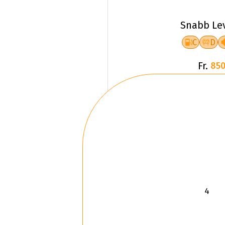
Snabb Le
C
D
Fr.
850