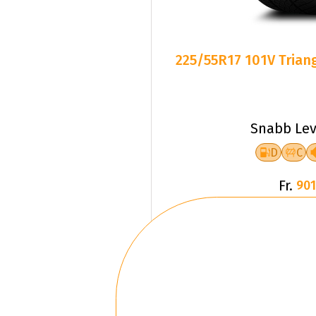
225/55R17 101V Triang
Snabb Lev
D
C
Fr.
901