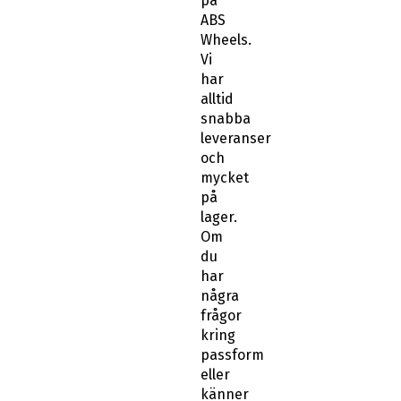
på
ABS
Wheels.
Vi
har
alltid
snabba
leveranser
och
mycket
på
lager.
Om
du
har
några
frågor
kring
passform
eller
känner