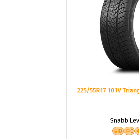
225/55R17 101V Triang
Snabb Lev
D
C