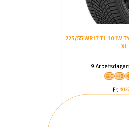
225/55 WR17 TL 101W T
XL
9 Arbetsdagar
C
B
Fr.
102