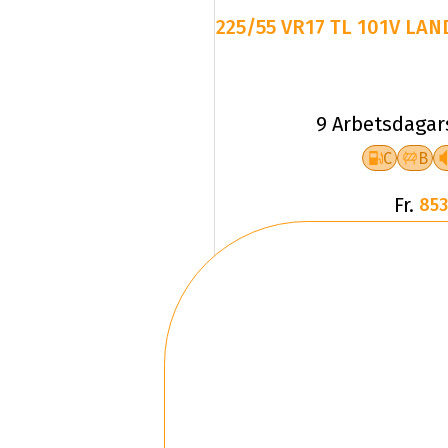
225/55 VR17 TL 101V LAN
9 Arbetsdagar
C
B
Fr.
853