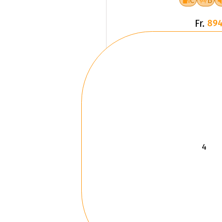
C
B
Fr.
894