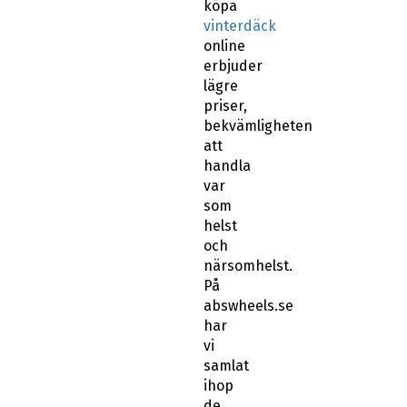
köpa
vinterdäck
online
erbjuder
lägre
priser,
bekvämligheten
att
handla
var
som
helst
och
närsomhelst.
På
abswheels.se
har
vi
samlat
ihop
de