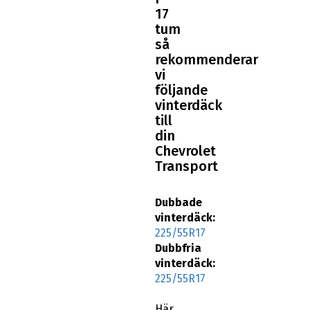
17
tum
så
rekommenderar
vi
följande
vinterdäck
till
din
Chevrolet
Transport
Dubbade
vinterdäck:
225/55R17
Dubbfria
vinterdäck:
225/55R17
Här