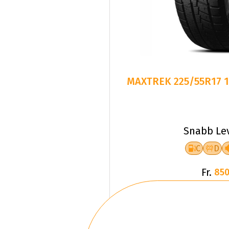
MAXTREK 225/55R17 1
Snabb Le
C
D
Fr.
850