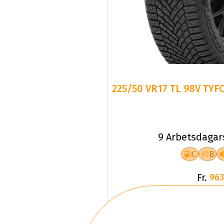
225/50 VR17 TL 98V TYF
9 Arbetsdagar
C
B
Fr.
963