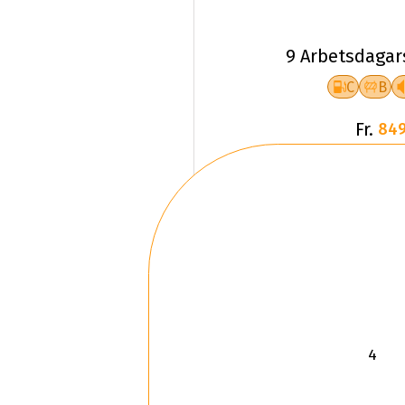
9 Arbetsdagar
C
B
Fr.
849