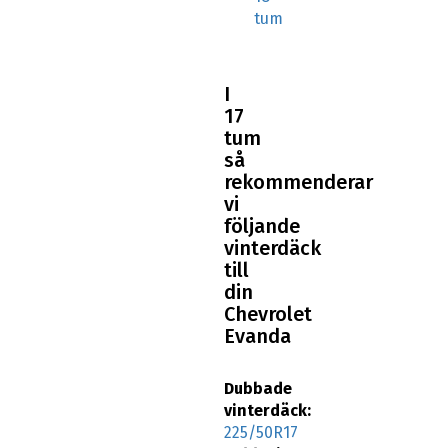
tum
I
17
tum
så
rekommenderar
vi
följande
vinterdäck
till
din
Chevrolet
Evanda
Dubbade
vinterdäck:
225/50R17