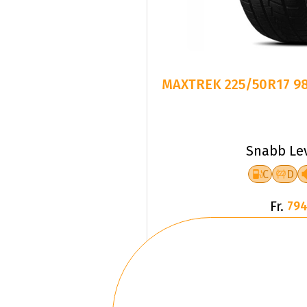
MAXTREK 225/50R17 98
Snabb Le
C
D
Fr.
794