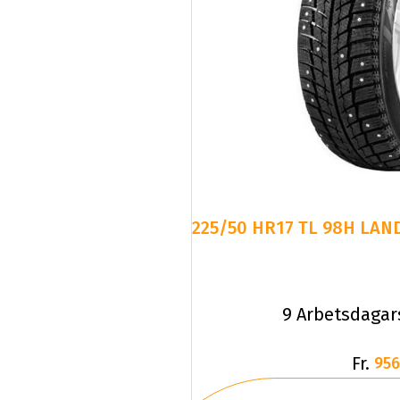
225/50 HR17 TL 98H LAND
9 Arbetsdagar
Fr.
956