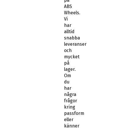
på
ABS
Wheels.
Vi
har
alltid
snabba
leveranser
och
mycket
på
lager.
Om
du
har
några
frågor
kring
passform
eller
känner