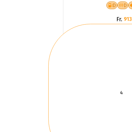
D
D
Fr.
913