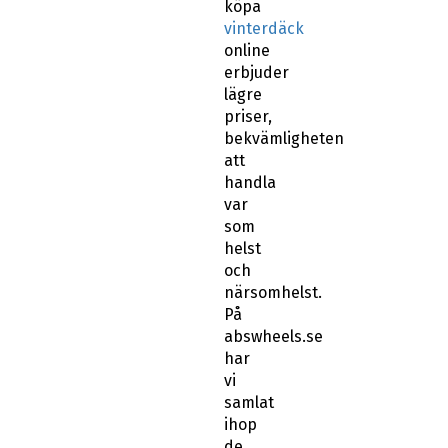
köpa
vinterdäck
online
erbjuder
lägre
priser,
bekvämligheten
att
handla
var
som
helst
och
närsomhelst.
På
abswheels.se
har
vi
samlat
ihop
de