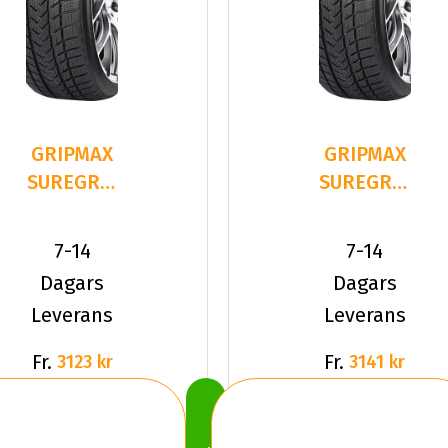
GRIPMAX
GRIPMAX
SUREGRIP
SUREGRIP
PRO
PRO
WINTER
WINTER
7-14
7-14
245/35R21
245/35R21
Dagars
Dagars
9
9
Leverans
Leverans
Fr.
Fr.
3123 kr
3141 kr