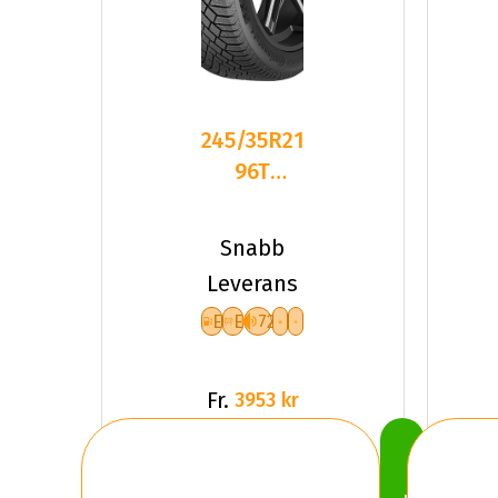
245/35R21
96T
Continental
VikingCont7
Snabb
X
Leverans
E
E
72
Fr.
3953 kr