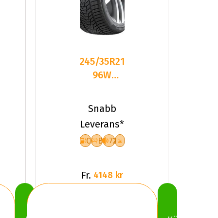
245/35R21
96W
Hankook
WiNter
Snabb
I*cept
Leverans*
Evo
C
B
72
Fr.
4148 kr