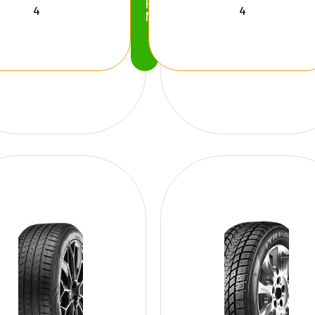
Köp
Nu