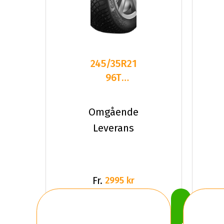
245/35R21
96T
Continental
IceContact
Omgående
3
Leverans
Fr.
2995 kr