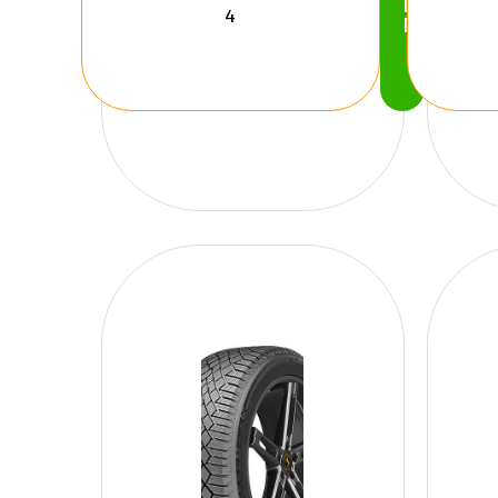
Köp
Nu