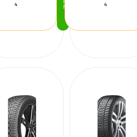
Köp
Nu