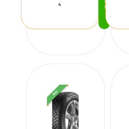
Köp
Nu
BEG