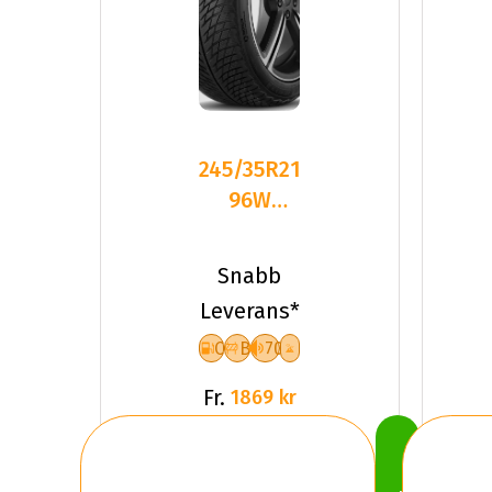
245/35R21
96W
Michelin
PILOT
Snabb
ALPIN 5
Leverans*
XL
C
B
70
Fr.
1869 kr