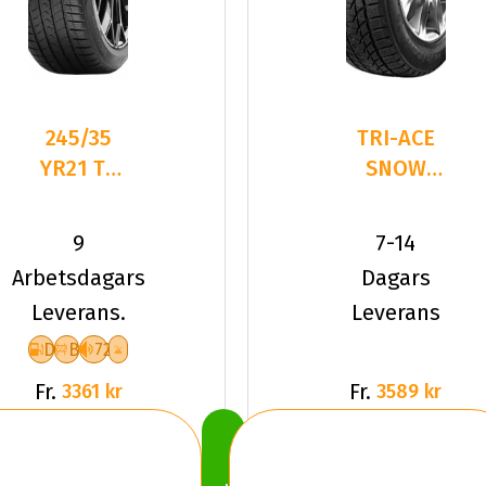
245/35
TRI-ACE
YR21 TL
SNOW
96Y VR
WHITE 2
QUATRAC
245/35R21
9
7-14
PRO+ XL
96 H XL
Arbetsdagars
Dagars
Leverans.
Leverans
D
B
72
Fr.
Fr.
3361 kr
3589 kr