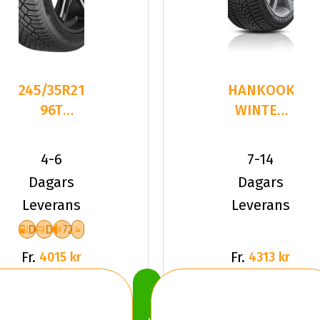
245/35R21
HANKOOK
96T
WINTER
Continental
I*CEPT
VikingContact
EVO3
4-6
7-14
W330
Dagars
Dagars
245/35R
Leverans
Leverans
D
D
72
Fr.
Fr.
4015 kr
4313 kr