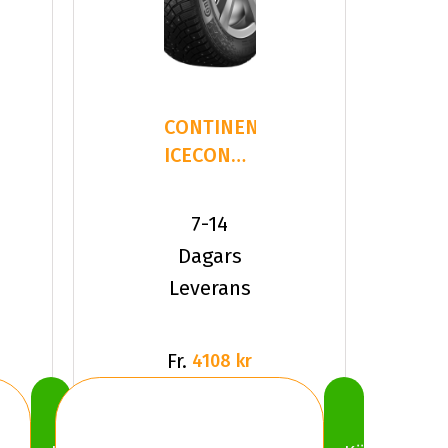
CONTINENTAL
ICECONTACT3
245/35R21
96 T XL
7-14
Dagars
Leverans
Fr.
4108 kr