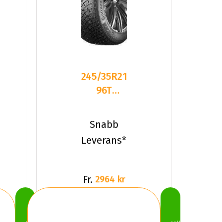
245/35R21
96T
Continental
IceContact
Snabb
3
Leverans*
Fr.
2964 kr