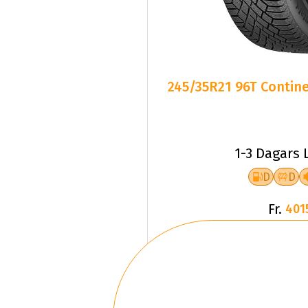
245/35R21 96T Contine
1-3 Dagars 
D
D
Fr.
401