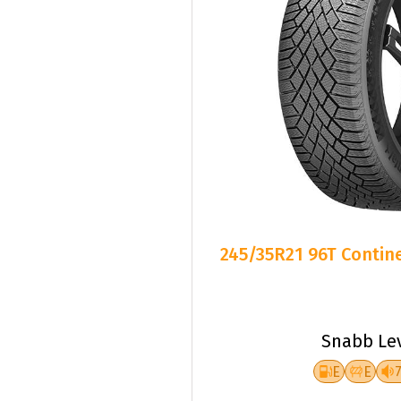
245/35R21 96T Contine
Snabb Le
E
E