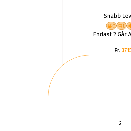
Snabb Lev
C
E
Endast 2 Går A
Fr.
3715