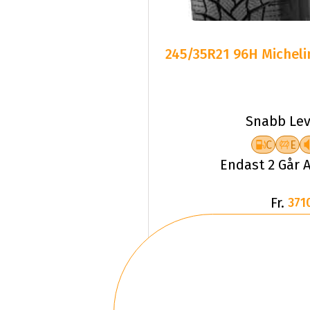
245/35R21 96H Micheli
Snabb Lev
C
E
Endast 2 Går A
Fr.
371