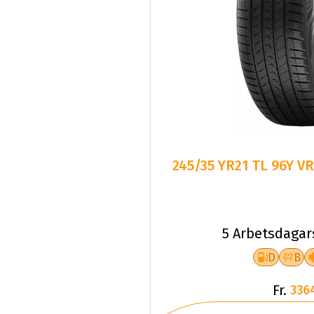
245/35 YR21 TL 96Y V
5 Arbetsdagar
D
B
Fr.
336