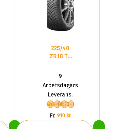
225/40
ZR18 TL
92Y
KUMHO
9
SOLUS 4S
Arbetsdagars
HA32 XL
Leverans.
C
B
72
Fr.
910 kr