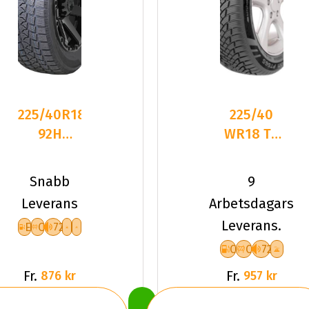
225/40R18
225/40
92H
WR18 TL
Mazzini
92W PT
Snowleopard
PT565
Snabb
9
XL Fr
MULTI
Leverans
Arbetsdagars
ACTION
Leverans.
E
C
72
XL
C
C
72
Fr.
Fr.
876 kr
957 kr