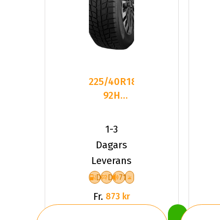
225/40R18
92H
Dynamo
SNOW-H
1-3
MWH03
Dagars
XL FÃ
Leverans
D
D
71
Fr.
873 kr