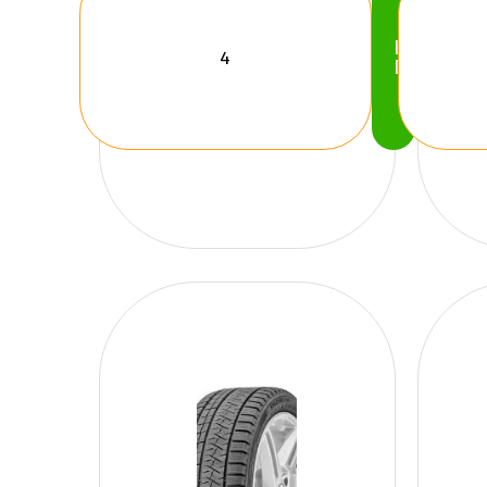
Köp
Nu