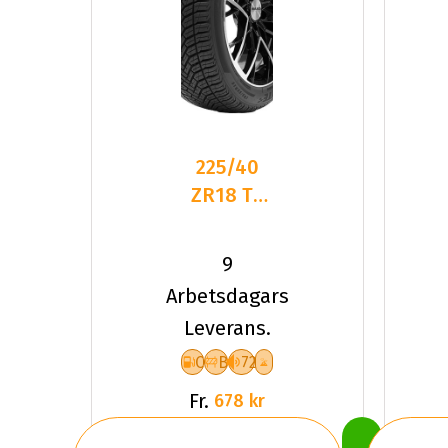
225/40
ZR18 TL
92Y
DELINTE
9
AW6 XL
Arbetsdagars
Leverans.
C
B
72
Fr.
678 kr