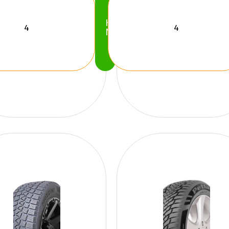
Köp
Nu