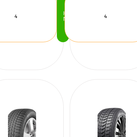
Köp
Nu