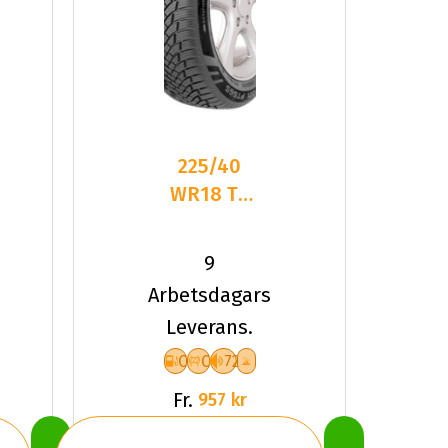
225/40
WR18 TL
92W PT
PT565
9
MULTI
Arbetsdagars
ACTION
Leverans.
XL
C
C
72
Fr.
957 kr