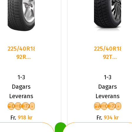
225/40R18
225/40R18
92R
92T
Triangle
Dynamo
PL01 XL
SNOW-H
1-3
1-3
Friktion
MSL01 XL
Dagars
Dagars
2025
Fr
Leverans
Leverans
D
E
72
A
C
72
Fr.
Fr.
918 kr
934 kr