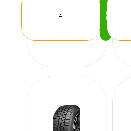
Köp
Nu