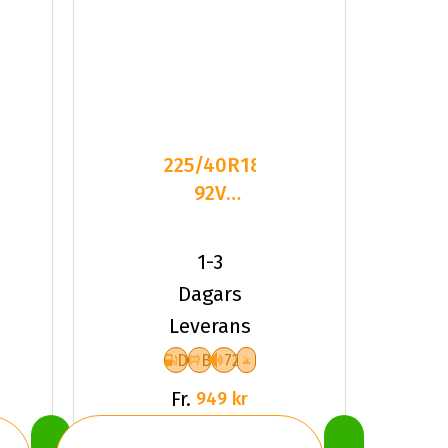
225/40R18
92V
Triangle
TW421 XL
1-3
Friktion
Dagars
2025
Leverans
D
B
72
Fr.
949 kr