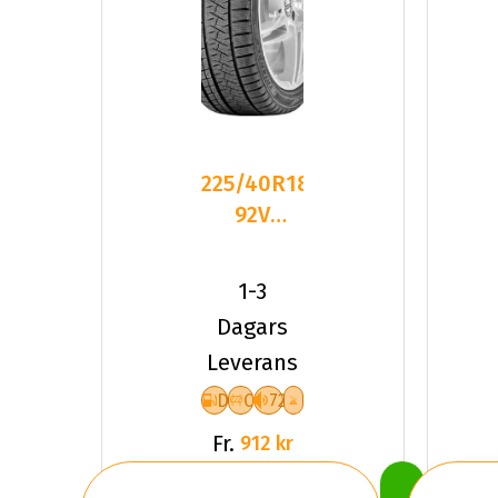
225/40R18
92V
Triangle
PL02 XL
1-3
Friktion
Dagars
2026
Leverans
D
C
72
Fr.
912 kr