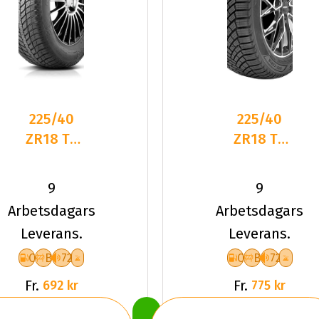
225/40
225/40
ZR18 TL
ZR18 TL
92Y
92W
ROADHOG
LANDSAIL
9
9
RGAS02
4-
Arbetsdagars
Arbetsdagars
XL
SEASONS
Leverans.
Leverans.
3 XL
C
B
72
C
B
72
Fr.
Fr.
692 kr
775 kr