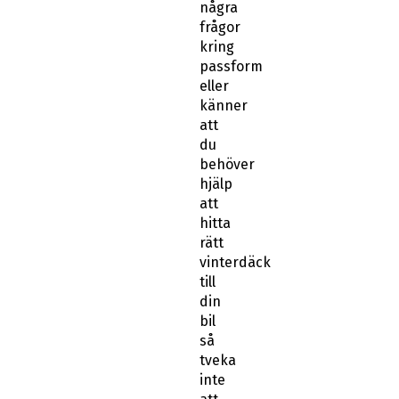
passform
eller
känner
att
du
behöver
hjälp
att
hitta
rätt
vinterdäck
till
din
bil
så
tveka
inte
att
kontakta
vår
kundtjänst.