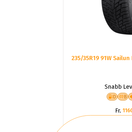
235/35R19 91W Sailun
Snabb Lev
D
B
Fr.
116