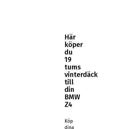
Här
köper
du
19
tums
vinterdäck
till
din
BMW
Z4
Köp
dina
BMW
Z4
19