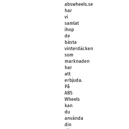
samlat
ihop
de
bästa
vinterdäcken
som
marknaden
har
att
erbjuda.
På
ABS
Wheels
kan
du
använda
din
bils
registreringsnummer
när
du