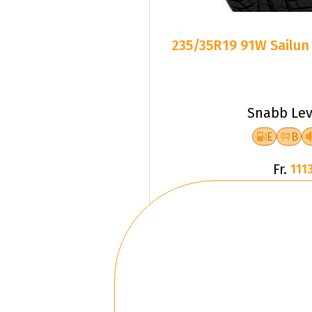
Snabb Lev
E
B
Fr.
1113