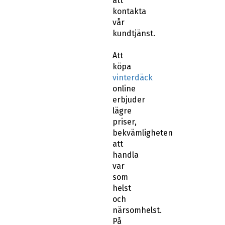
Att
köpa
vinterdäck
online
erbjuder
lägre
priser,
bekvämligheten
att
handla
var
som
helst
och
närsomhelst.
På
abswheels.se
har
vi