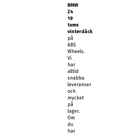
tums
vinterdäck
på
ABS
Wheels.
Vi
har
alltid
snabba
leveranser
och
mycket
på
lager.
Om
du
har
några
frågor
kring