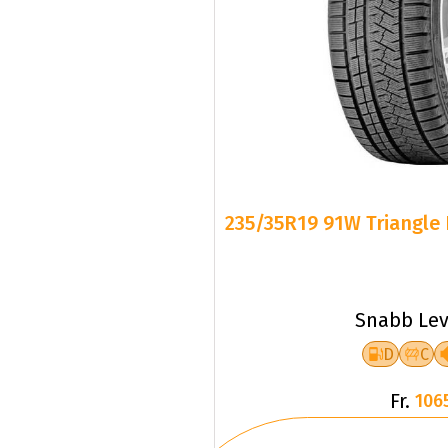
235/35R19 91W Triangle 
Snabb Lev
D
C
Fr.
106