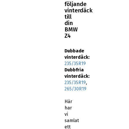
din
BMW
Z4
Dubbade
vinterdäck:
235/35R19
Dubbfria
vinterdäck:
235/35R19
,
265/30R19
Här
har
vi
samlat
ett
urval
av
BMW