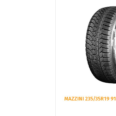
MAZZINI 235/35R19 9
Snabb Le
C
B