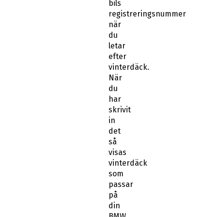
letar
efter
vinterdäck.
När
du
har
skrivit
in
det
så
visas
vinterdäck
som
passar
på
din
BMW
Z4.
Klicka